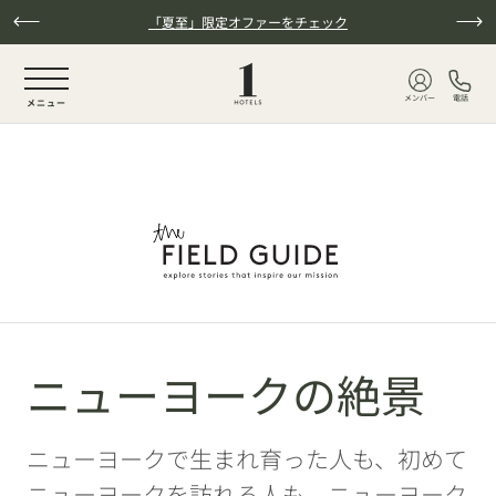
本文へスキップ
「夏至」限定オファーをチェック
NaN / 6
メンバー
電話
メニュー
ニューヨークの絶景
ニューヨークで生まれ育った人も、初めて
ニューヨークを訪れる人も、ニューヨーク