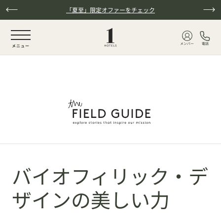
本文へスキップ
「夏至」限定オファーをチェック
NaN / 6
メンバー
電話
メニュー
バイオフィリック・デ
ザインの美しい力