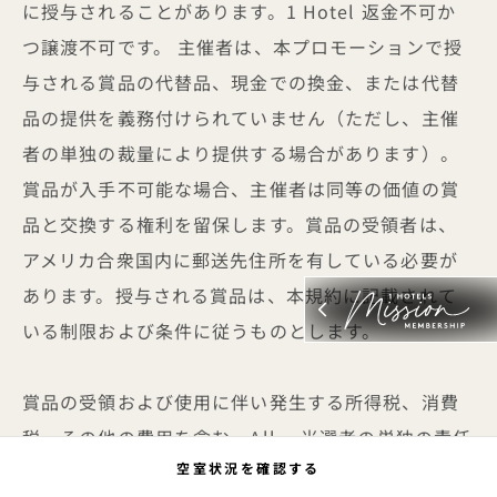
に授与されることがあります。1 Hotel 返金不可か
つ譲渡不可です。 主催者は、本プロモーションで授
与される賞品の代替品、現金での換金、または代替
品の提供を義務付けられていません（ただし、主催
者の単独の裁量により提供する場合があります）。
賞品が入手不可能な場合、主催者は同等の価値の賞
品と交換する権利を留保します。賞品の受領者は、
アメリカ合衆国内に郵送先住所を有している必要が
あります。授与される賞品は、本規約に記載されて
いる制限および条件に従うものとします。
賞品の受領および使用に伴い発生する所得税、消費
税、その他の費用を含む、All 、当選者の単独の責任
空室状況を確認する
となります。賞品の記載推定価値と実際の価値の差