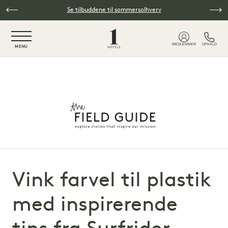
Spring til hovedindhold
Se tilbuddene til sommersolhverv
NaN / 6
MEDLEMMER
OPKALD
MENU
Vink farvel til plastik
med inspirerende