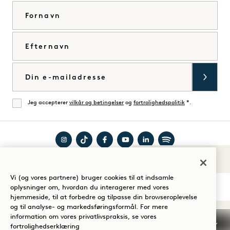
Fornavn
Efternavn
E-mail
Jeg accepterer
vilkår og betingelser
og
fortrolighedspolitik
*.
Enig
Besøg
Besøg
Besøg
Besøg
Besøg
Besøg
Lyde af 1
Guide til dit ophold
1
1
1
1
1
1
Vi (og vores partnere) bruger cookies til at indsamle
Hotels
Hotels
Hotels
Hotels
Hotels
Hotels
oplysninger om, hvordan du interagerer med vores
på
på
på
på
på
på
hjemmeside, til at forbedre og tilpasse din browseroplevelse
og til analyse- og markedsføringsformål. For mere
Instagram
TikTok
Facebook
YouTube
LinkedIn
Spotify
Vilkår og betingelser
information om vores privatlivspraksis, se vores
Meddelelse om beskyttelse af personlige oplysninger
fortrolighedserklæring