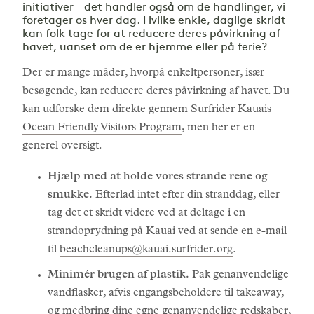
initiativer - det handler også om de handlinger, vi
foretager os hver dag. Hvilke enkle, daglige skridt
kan folk tage for at reducere deres påvirkning af
havet, uanset om de er hjemme eller på ferie?
Der er mange måder, hvorpå enkeltpersoner, især
besøgende, kan reducere deres påvirkning af havet. Du
kan udforske dem direkte gennem Surfrider Kauais
Ocean Friendly Visitors Program
, men her er en
generel oversigt.
Hjælp med at holde vores strande rene og
smukke.
Efterlad intet efter din stranddag, eller
tag det et skridt videre ved at deltage i en
strandoprydning på Kauai ved at sende en e-mail
til
beachcleanups@kauai.surfrider.org
.
Minimér brugen af plastik.
Pak genanvendelige
vandflasker, afvis engangsbeholdere til takeaway,
og medbring dine egne genanvendelige redskaber,