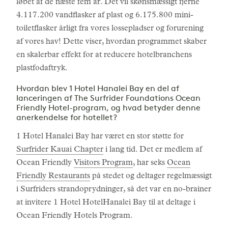
løbet af de næste fem år. Det vil skønsmæssigt fjerne
4.117.200 vandflasker af plast og 6.175.800 mini-
toiletflasker årligt fra vores lossepladser og forurening
af vores hav! Dette viser, hvordan programmet skaber
en skalerbar effekt for at reducere hotelbranchens
plastfodaftryk.
Hvordan blev 1 Hotel Hanalei Bay en del af
lanceringen af The Surfrider Foundations Ocean
Friendly Hotel-program, og hvad betyder denne
anerkendelse for hotellet?
1 Hotel Hanalei Bay har været en stor støtte for
Surfrider Kauai Chapter
i lang tid. Det er medlem af
Ocean Friendly
Visitors Program
, har seks
Ocean
Friendly Restaurants
på stedet og deltager regelmæssigt
i Surfriders strandoprydninger, så det var en no-brainer
at invitere 1 Hotel HotelHanalei Bay til at deltage i
Ocean Friendly Hotels Program.