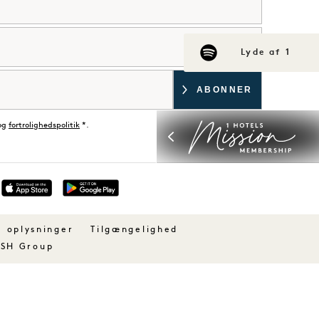
Lyde af 1
og
fortrolighedspolitik
*.
d
e oplysninger
Tilgængelighed
 SH Group