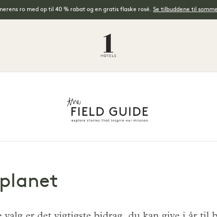
rens ro med op til 40 % rabat og en gratis flaske rosé.
Se tilbuddene til somm
 planet
g er det vigtigste bidrag, du kan give i år til b