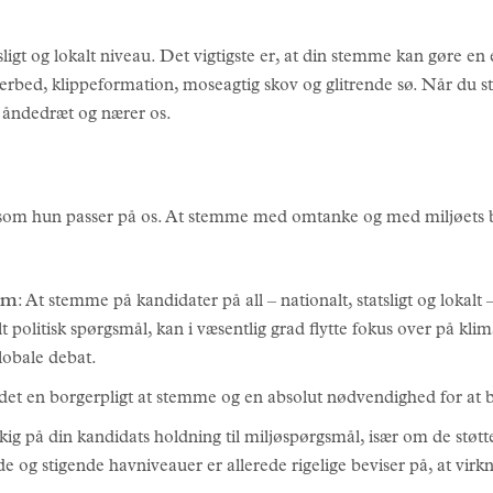
sligt og lokalt niveau. Det vigtigste er, at din stemme kan gøre en
sterbed, klippeformation, moseagtig skov og glitrende sø. Når du
os åndedræt og nærer os.
d, som hun passer på os. At stemme med omtanke og med miljøets be
um
: At stemme på kandidater på all – nationalt, statsligt og lokalt 
 politisk spørgsmål, kan i væsentlig grad flytte fokus over på kl
lobale debat.
det en borgerpligt at stemme og en absolut nødvendighed for at b
kig på din kandidats holdning til miljøspørgsmål, især om de støtt
 og stigende havniveauer er allerede rigelige beviser på, at virk