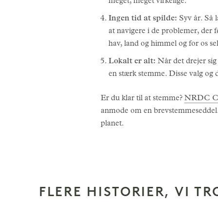
meget, meget virkelige.
Ingen tid at spilde:
Syv år. Så l
at navigere i de problemer, der 
hav, land og himmel og for os sel
Lokalt er alt:
Når det drejer sig
en stærk stemme. Disse valg og de
Er du klar til at stemme?
NRDC Cli
anmode om en brevstemmeseddel. D
planet.
FLERE HISTORIER, VI TR