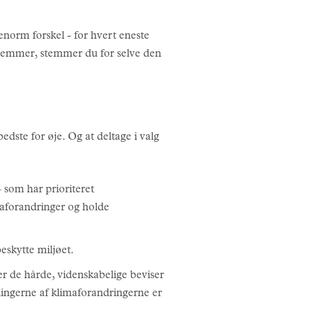
 enorm forskel - for hvert eneste
 stemmer, stemmer du for selve den
dste for øje. Og at deltage i valg
– som har prioriteret
imaforandringer og holde
eskytte miljøet.
er de hårde, videnskabelige beviser
ningerne af klimaforandringerne er