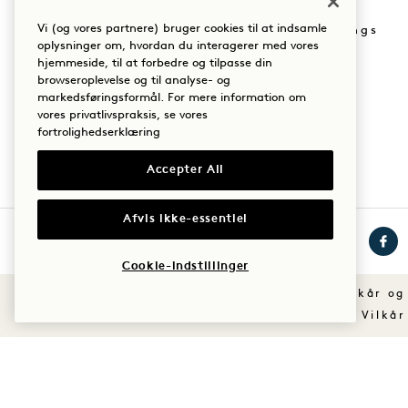
Vores lokationer
Vi (og vores partnere) bruger cookies til at indsamle
Køb Goodthings
Vores historie
oplysninger om, hvordan du interagerer med vores
hjemmeside, til at forbedre og tilpasse din
Mission
Bæredygtighed
browseroplevelse og til analyse- og
markedsføringsformål. For mere information om
vores privatlivspraksis, se vores
fortrolighedserklæring
Accepter All
Afvis ikke-essentiel
Cookie-indstillinger
Besøg
Besøg
Besø
1
1
1
Vilkår og
Hotels
Hotels
Hote
Vilkår
på
på
på
Instagram
TikTok
Face