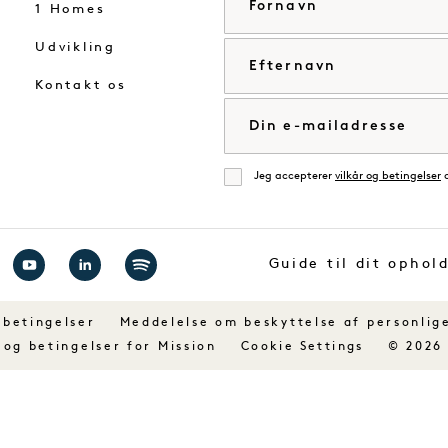
1 Homes
Udvikling
Efternavn
Kontakt os
E-mail
Jeg accepterer
vilkår og betingelser
Enig
Guide til dit ophol
g
Besøg
Besøg
Besøg
1
1
1
 betingelser
Meddelelse om beskyttelse af personlig
ls
Hotels
Hotels
Hotels
 og betingelser for Mission
© 2026
Cookie Settings
på
på
på
book
YouTube
LinkedIn
Spotify