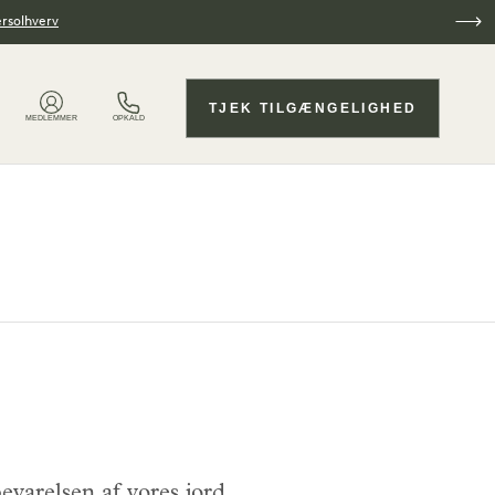
ersolhverv
TJEK TILGÆNGELIGHED
MEDLEMMER
OPKALD
evarelsen af vores jord.