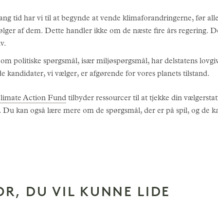
ang tid har vi til at begynde at vende klimaforandringerne, før all
følger af dem. Dette handler ikke om de næste fire års regering. 
v.
 om politiske spørgsmål, især miljøspørgsmål, har delstatens lov
 kandidater, vi vælger, er afgørende for vores planets tilstand.
mate Action Fund
tilbyder ressourcer til at tjekke din vælgersta
u kan også lære mere om de spørgsmål, der er på spil, og de ka
OR, DU VIL KUNNE LIDE