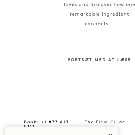
hives and discover how on
remarkable ingredient
connects...
FORTSÆT MED AT LÆSE
Book: +1 833 623
The Field Guide
0111
Tryk på