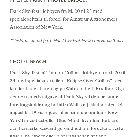
1 HOTEL PARK
1 HOTEL BRIDGE
+
:
Dark Sky-fest i lobbyen fra kl. 20 til 23 med
specialcocktails til fordel for Amateur Astronomers
Association of New York.
*Cocktail-tilbud på 1 Hotel Central Park i baren på Jams.
1 HOTEL BEACH
:
Dark Sky-fest på Tom on Collins i lobbyen fra kl. 20 til
23 med specialcocktailen "Eclipse Over Collins", der
kan fås både i baren og på Watr on the 1 Rooftop. Og i
denne måneds udgave af Dark Sky vil den berømte
foredragsholder og forfatter Wallace J Nichols den 18.
august kl. 19 være gæst til en samtale om hans New
York Times-bestseller Blue Mind, hvor han forklarer
den bemærkelsesværdige sandhed om fordelene ved at
være i, på, under eller blot i nærheden af vand.