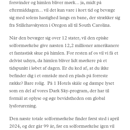
forsvinder og himlen bliver mørk... ja, midt på
eftermiddagen... vil det kun vare i kort tid og bevæge
sig med solens hastighed langs en bane, der strækker sig
fra Stillehavskysten i Oregon all til South Carolina.
Når den bevæger sig over 12 stater, vil den episke
solformørkelse give næsten 12,2 millioner amerikanere
et fantastisk skue på himlen. For resten af os vil vi få et
delvist udsyn, da himlen bliver lidt mørkere på et
tidspunkt i løbet af dagen. Er du ked af, at du ikke
befinder dig i et område med en plads på forreste
række? Bare rolig. På 1 Hotels skåle og dæmpe lyset
som en del af vores Dark Sky-program, der har til
formål at oplyse og øge bevidstheden om global
lysforurening.
Den næste totale solformørkelse finder først sted i april
2024, og der går 99 år, før en solformørkelse igen vil