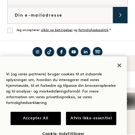
E-mail
Jeg accepterer
vilkår og betingelser
og
fortrolighedspolitik
*.
Enig
Besøg
Besøg
Besøg
Besøg
Besøg
Besøg
Lyde af 1
Guide til dit ophold
1
1
1
1
1
1
Vi (og vores partnere) bruger cookies til at indsamle
Hotels
Hotels
Hotels
Hotels
Hotels
Hotels
oplysninger om, hvordan du interagerer med vores
på
på
på
på
på
på
hjemmeside, til at forbedre og tilpasse din browseroplevelse
og til analyse- og markedsføringsformål. For mere
Instagram
TikTok
Facebook
YouTube
LinkedIn
Spotify
Vilkår og betingelser
information om vores privatlivspraksis, se vores
Meddelelse om beskyttelse af personlige oplysninger
fortrolighedserklæring
Tilgængelighed
Vilkår og betingelser for Mission
Cookie Settings
Accepter All
Afvis ikke-essentiel
© 2026 SH Group
Cookie-indstillinger