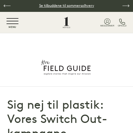
Spring til hovedindhold
Se tilbuddene til sommersolhverv
NaN / 6
MEDLEMMER
OPKALD
MENU
Sig nej til plastik:
Vores Switch Out-