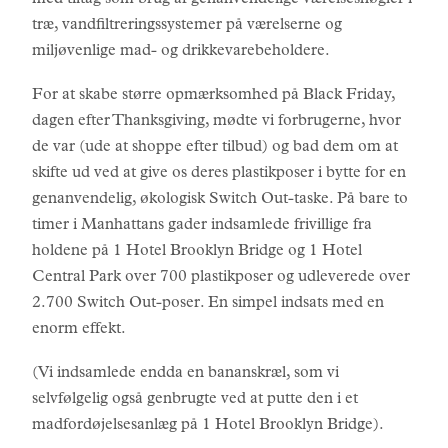
med tiltag som brug af genanvendelige værelsesnøgler i
træ, vandfiltreringssystemer på værelserne og
miljøvenlige mad- og drikkevarebeholdere.
For at skabe større opmærksomhed på Black Friday,
dagen efter Thanksgiving, mødte vi forbrugerne, hvor
de var (ude at shoppe efter tilbud) og bad dem om at
skifte ud ved at give os deres plastikposer i bytte for en
genanvendelig, økologisk Switch Out-taske. På bare to
timer i Manhattans gader indsamlede frivillige fra
holdene på 1 Hotel Brooklyn Bridge og 1 Hotel
Central Park over 700 plastikposer og udleverede over
2.700 Switch Out-poser. En simpel indsats med en
enorm effekt.
(Vi indsamlede endda en bananskræl, som vi
selvfølgelig også genbrugte ved at putte den i et
madfordøjelsesanlæg på 1 Hotel Brooklyn Bridge).