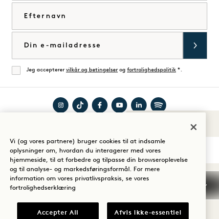
Efternavn
E-mail
Jeg accepterer
vilkår og betingelser
og
fortrolighedspolitik
*.
Enig
Besøg
Besøg
Besøg
Besøg
Besøg
Besøg
Lyde af 1
Guide til dit ophold
1
1
1
1
1
1
Vi (og vores partnere) bruger cookies til at indsamle
Hotels
Hotels
Hotels
Hotels
Hotels
Hotels
oplysninger om, hvordan du interagerer med vores
på
på
på
på
på
på
hjemmeside, til at forbedre og tilpasse din browseroplevelse
og til analyse- og markedsføringsformål. For mere
Instagram
TikTok
Facebook
YouTube
LinkedIn
Spotify
Vilkår og betingelser
information om vores privatlivspraksis, se vores
Meddelelse om beskyttelse af personlige oplysninger
fortrolighedserklæring
Tilgængelighed
Vilkår og betingelser for Mission
Cookie Settings
Accepter All
Afvis ikke-essentiel
© 2026 SH Group