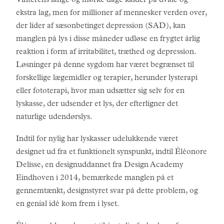
Vinterens lange og mørke dage kalder på dvale og
ekstra lag, men for millioner af mennesker verden over,
der lider af sæsonbetinget depression (SAD), kan
manglen på lys i disse måneder udløse en frygtet årlig
reaktion i form af irritabilitet, træthed og depression.
Løsninger på denne sygdom har været begrænset til
forskellige lægemidler og terapier, herunder lysterapi
eller fototerapi, hvor man udsætter sig selv for en
lyskasse, der udsender et lys, der efterligner det
naturlige udendørslys.
Indtil for nylig har lyskasser udelukkende været
designet ud fra et funktionelt synspunkt, indtil Éléonore
Delisse, en designuddannet fra Design Academy
Eindhoven i 2014, bemærkede manglen på et
gennemtænkt, designstyret svar på dette problem, og
en genial idé kom frem i lyset.