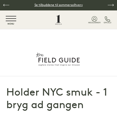
Spring til hovedindhold
Se tilbuddene til sommersolhverv
NaN / 6
MEDLEMMER
OPKALD
MENU
Holder NYC smuk - 1
bryg ad gangen