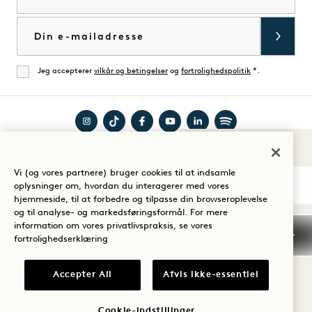
E-mail
Jeg accepterer
vilkår og betingelser
og
fortrolighedspolitik
*.
Enig
Besøg
Besøg
Besøg
Besøg
Besøg
Besøg
Lyde af 1
Guide til dit ophold
1
1
1
1
1
1
Vi (og vores partnere) bruger cookies til at indsamle
Hotels
Hotels
Hotels
Hotels
Hotels
Hotels
oplysninger om, hvordan du interagerer med vores
på
på
på
på
på
på
hjemmeside, til at forbedre og tilpasse din browseroplevelse
og til analyse- og markedsføringsformål. For mere
Instagram
TikTok
Facebook
YouTube
LinkedIn
Spotify
Vilkår og betingelser
information om vores privatlivspraksis, se vores
Meddelelse om beskyttelse af personlige oplysninger
fortrolighedserklæring
Tilgængelighed
Vilkår og betingelser for Mission
Cookie Settings
Accepter All
Afvis ikke-essentiel
© 2026 SH Group
Cookie-indstillinger