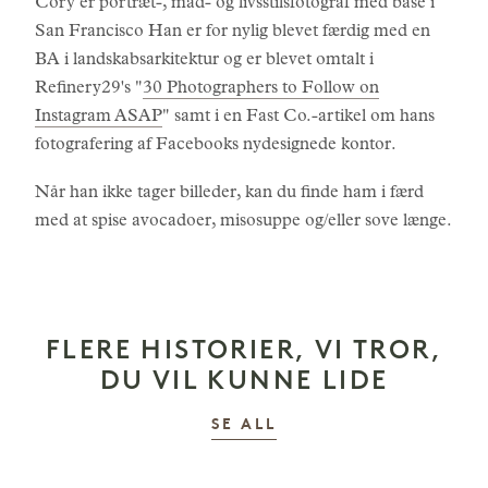
Cory er portræt-, mad- og livsstilsfotograf med base i
San Francisco Han er for nylig blevet færdig med en
BA i landskabsarkitektur og er blevet omtalt i
Refinery29's "
30 Photographers to Follow on
Instagram ASAP
" samt i en Fast Co.-artikel om hans
fotografering af Facebooks nydesignede kontor.
Når han ikke tager billeder, kan du finde ham i færd
med at spise avocadoer, misosuppe og/eller sove længe.
FLERE HISTORIER, VI TROR,
DU VIL KUNNE LIDE
HISTORIER
SE ALL