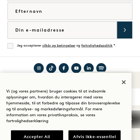
Efternavn
E-mail
Jeg accepterer
vilkår og betingelser
og
fortrolighedspolitik
*.
Enig
Besøg
Besøg
Besøg
Besøg
Besøg
Besøg
Lyde af 1
Guide til dit ophold
1
1
1
1
1
1
Vi (og vores partnere) bruger cookies til at indsamle
Hotels
Hotels
Hotels
Hotels
Hotels
Hotels
oplysninger om, hvordan du interagerer med vores
på
på
på
på
på
på
hjemmeside, til at forbedre og tilpasse din browseroplevelse
og til analyse- og markedsføringsformål. For mere
Instagram
TikTok
Facebook
YouTube
LinkedIn
Spotify
Vilkår og betingelser
information om vores privatlivspraksis, se vores
Meddelelse om beskyttelse af personlige oplysninger
fortrolighedserklæring
Tilgængelighed
Vilkår og betingelser for Mission
Cookie Settings
Accepter All
Afvis ikke-essentiel