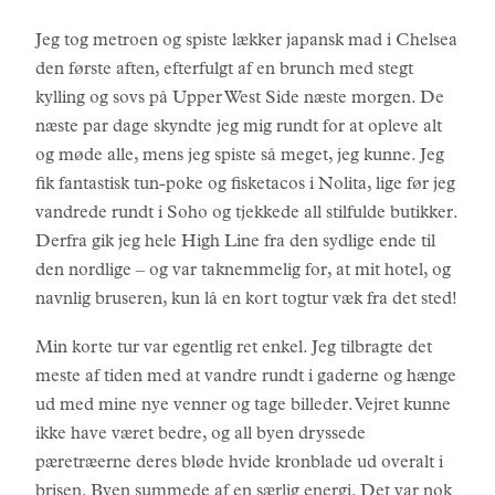
Jeg tog metroen og spiste lækker japansk mad i Chelsea
den første aften, efterfulgt af en brunch med stegt
kylling og sovs på Upper West Side næste morgen. De
næste par dage skyndte jeg mig rundt for at opleve alt
og møde alle, mens jeg spiste så meget, jeg kunne. Jeg
fik fantastisk tun-poke og fisketacos i Nolita, lige før jeg
vandrede rundt i Soho og tjekkede all stilfulde butikker.
Derfra gik jeg hele High Line fra den sydlige ende til
den nordlige – og var taknemmelig for, at mit hotel, og
navnlig bruseren, kun lå en kort togtur væk fra det sted!
Min korte tur var egentlig ret enkel. Jeg tilbragte det
meste af tiden med at vandre rundt i gaderne og hænge
ud med mine nye venner og tage billeder. Vejret kunne
ikke have været bedre, og all byen dryssede
pæretræerne deres bløde hvide kronblade ud overalt i
brisen. Byen summede af en særlig energi. Det var nok