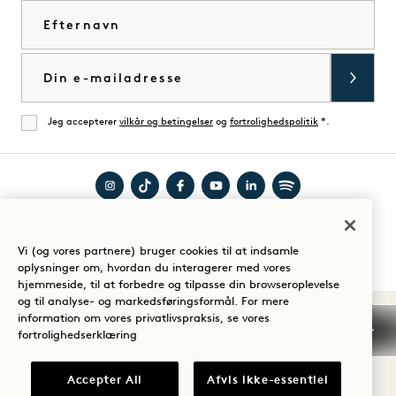
Efternavn
E-mail
Jeg accepterer
vilkår og betingelser
og
fortrolighedspolitik
*.
Enig
Besøg
Besøg
Besøg
Besøg
Besøg
Besøg
Guide til dit ophold
1
1
1
1
1
1
Vi (og vores partnere) bruger cookies til at indsamle
Hotels
Hotels
Hotels
Hotels
Hotels
Hotels
oplysninger om, hvordan du interagerer med vores
på
på
på
på
på
på
hjemmeside, til at forbedre og tilpasse din browseroplevelse
og til analyse- og markedsføringsformål. For mere
Instagram
TikTok
Facebook
YouTube
LinkedIn
Spotify
Vilkår og betingelser
information om vores privatlivspraksis, se vores
Meddelelse om beskyttelse af personlige oplysninger
fortrolighedserklæring
Tilgængelighed
Vilkår og betingelser for Mission
Cookie Settings
Accepter All
Afvis ikke-essentiel
© 2026 SH Group