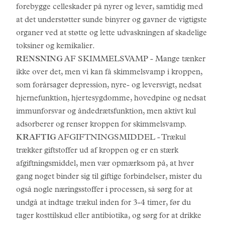
forebygge celleskader på nyrer og lever, samtidig med
at det understøtter sunde binyrer og gavner de vigtigste
organer ved at støtte og lette udvaskningen af skadelige
toksiner og kemikalier.
RENSNING
AF SKIMMELSVAMP - Mange tænker
ikke over det, men vi kan få skimmelsvamp i kroppen,
som forårsager depression, nyre- og leversvigt, nedsat
hjernefunktion, hjertesygdomme, hovedpine og nedsat
immunforsvar og åndedrætsfunktion, men aktivt kul
adsorberer og renser kroppen for skimmelsvamp.
KRAFTIG
AFGIFTNINGSMIDDEL - Trækul
trækker giftstoffer ud af kroppen og er en stærk
afgiftningsmiddel, men vær opmærksom på, at hver
gang noget binder sig til giftige forbindelser, mister du
også nogle næringsstoffer i processen, så sørg for at
undgå at indtage trækul inden for 3-4 timer, før du
tager kosttilskud eller antibiotika, og sørg for at drikke