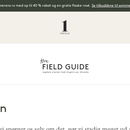
rens ro med op til 40 % rabat og en gratis flaske rosé.
Se tilbuddene til somm
en
vi spørger os selv om det, gør vi stadig meget ud 