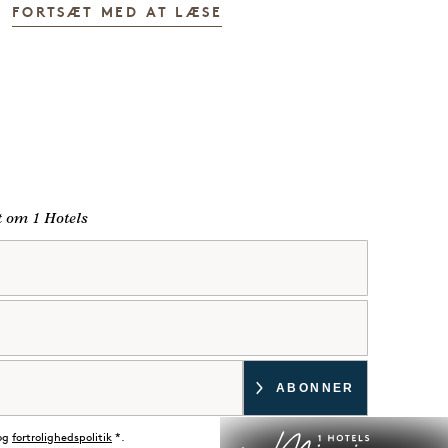
FORTSÆT MED AT LÆSE
lt om 1 Hotels
og
fortrolighedspolitik
*.