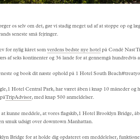
ørger os selv om det, gør vi stadig meget ud af at stoppe op og læ
rands seneste små fejringer.
ev for nylig kåret som
verdens bedste nye hotel
på Condé Nast Tr
ærs af seks kontinenter og 36 lande for at gennemgå hundredvis af
tjeneste og book dit næste ophold på 1 Hotel South Beach#treatyo
gle,1 Hotel Central Park, har været åben i knap 10 måneder og h
 på
TripAdvisor
, med knap 500 anmeldelser.
for at kunne meddele, at vores flagskib,1 Hotel Brooklyn Bridge, åb
r en smuk udsigt over downtown Manhattan.
yn Bridge for at holde dig opdateret om meddelelser, funktion