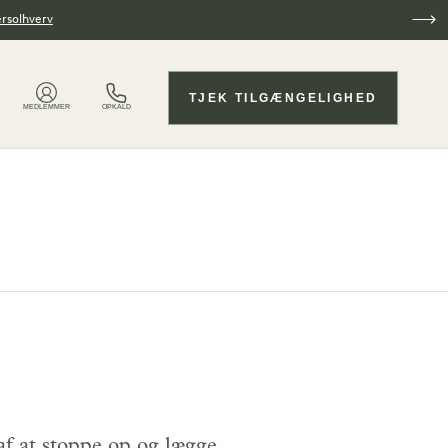
ersolhverv
TJEK TILGÆNGELIGHED
MEDLEMMER
OPKALD
af at stoppe op og lægge