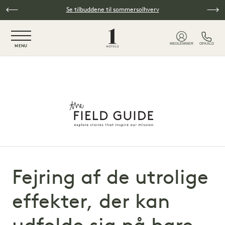
Spring til hovedindhold
Se tilbuddene til sommersolhverv
NaN / 6
MEDLEMMER
OPKALD
MENU
Fejring af de utrolige
effekter, der kan