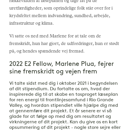
rækkevidden af læseplanen og tage fat på de
uretfærdigheder, som oprindelige folk står over for i
krydsfeltet mellem indvandring, sundhed, arbejde,
infrastruktur og klima.
Vi satte os ned med Marlene for at tale om de
fremskridt, hun har gjort, de udfordringer, hun er stødt
på, og hendes spændende vej fremad.
2022 E2 Fellow, Marlene Plua, fejrer
sine fremskridt og vejen frem
Vi talte sidst med dig i oktober 2021 i begyndelsen
af dit stipendium. Du fortalte os om, hvad der
inspirerede dig til at skabe en tosproget læseplan
for ren energi til frontlinjesamfund i Rio Grande
Valley, og hvordan stipendiet ville hjælpe dig med
at gennemføre dit projekt. Et år senere er vi så
glade for at følge op med dig om resultatet og
virkningerne af dit projekt. Kan du give os en kort
opsummering af dit projekt - nogle store sejre eller