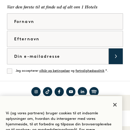
Vær den første til at finde ud af alt om 1 Hotels
Fornavn
Efternavn
E-mail
Jeg accepterer
vilkår og betingelser
og
fortrolighedspolitik
*.
Enig
Besøg
Besøg
Besøg
Besøg
Besøg
Besøg
Lyde af 1
Guide til dit ophold
1
1
1
1
1
1
Vi (og vores partnere) bruger cookies til at indsamle
Hotels
Hotels
Hotels
Hotels
Hotels
Hotels
oplysninger om, hvordan du interagerer med vores
på
på
på
på
på
på
hjemmeside, til at forbedre og tilpasse din browseroplevelse
og til analyse- og markedsføringsformål. For mere