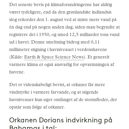
Det seneste bevis på klimaforandringerne har aldrig
været tydeligere, end da den grønlandske indlandsis
slog rekorder den 1. august ved at miste mere vand på
én dag end på nogen anden dag, siden man begyndte at
registrere det i 1950, og smed 12,5 milliarder tons vand
ud i havet. Denne smeltning bidrog med 0,11
millimeter stigning i havniveauet i verdenshavene
(Kilde:
Earth & Space Science News
). Et generelt
varmere klima er også ansvarlig for opvarmningen af
havene.
Det er videnskabeligt bevist, at orkaner får mere
vindstyrke i varmere farvande, og at stigende
havniveauer kun øger omfanget af de stormfloder, der
opstår som følge af orkaner.
Orkanen Dorians indvirkning på
Bahamas i tal: