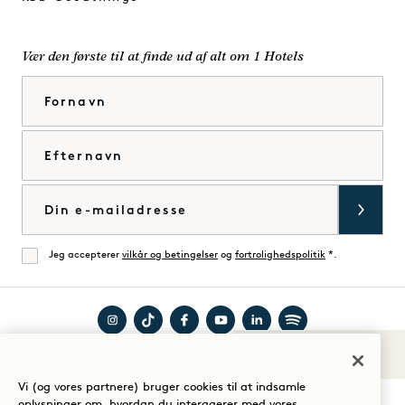
Vær den første til at finde ud af alt om 1 Hotels
Fornavn
Efternavn
E-mail
Jeg accepterer
vilkår og betingelser
og
fortrolighedspolitik
*.
Enig
Besøg
Besøg
Besøg
Besøg
Besøg
Besøg
Lyde af 1
Guide til dit ophold
1
1
1
1
1
1
Vi (og vores partnere) bruger cookies til at indsamle
Hotels
Hotels
Hotels
Hotels
Hotels
Hotels
oplysninger om, hvordan du interagerer med vores