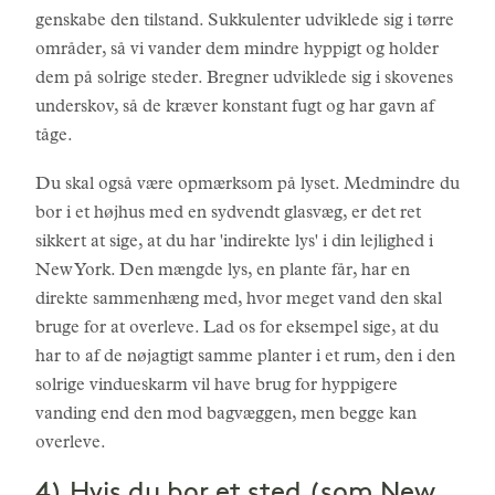
genskabe den tilstand. Sukkulenter udviklede sig i tørre
områder, så vi vander dem mindre hyppigt og holder
dem på solrige steder. Bregner udviklede sig i skovenes
underskov, så de kræver konstant fugt og har gavn af
tåge.
Du skal også være opmærksom på lyset. Medmindre du
bor i et højhus med en sydvendt glasvæg, er det ret
sikkert at sige, at du har 'indirekte lys' i din lejlighed i
New York. Den mængde lys, en plante får, har en
direkte sammenhæng med, hvor meget vand den skal
bruge for at overleve. Lad os for eksempel sige, at du
har to af de nøjagtigt samme planter i et rum, den i den
solrige vindueskarm vil have brug for hyppigere
vanding end den mod bagvæggen, men begge kan
overleve.
4) Hvis du bor et sted (som New