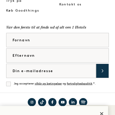
Tryk på
Kontakt os
Køb Goodthings
Vær den første til at finde ud af alt om 1 Hotels
Fornavn
Efternavn
E-mail
Jeg accepterer
vilkår og betingelser
og
fortrolighedspolitik
*.
Enig
Besøg
Besøg
Besøg
Besøg
Besøg
Besøg
Lyde af 1
Guide til dit ophold