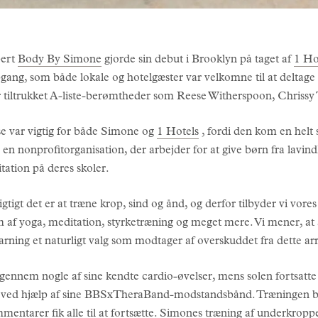
pert
Body By Simone
gjorde sin debut i Brooklyn på taget af
1 Ho
pgang, som både lokale og hotelgæster var velkomne til at deltage
ar tiltrukket A-liste-berømtheder som Reese Witherspoon, Chri
e var vigtig for både Simone og
1 Hotels
, fordi den kom en helt s
 en nonprofitorganisation, der arbejder for at give børn fra lavi
tation på deres skoler.
gtigt det er at træne krop, sind og ånd, og derfor tilbyder vi vore
 yoga, meditation, styrketræning og meget mere. Vi mener, at a
arning et naturligt valg som modtager af overskuddet fra dette a
ennem nogle af sine kendte cardio-øvelser, mens solen fortsatte
er ved hjælp af sine BBSxTheraBand-modstandsbånd. Træningen be
ntarer fik alle til at fortsætte. Simones træning af underkrop