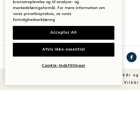
Bæredygtighed
browseroplevelse og til analyse- og
markedsføringsformål. For mere information om
vores privatlivspraksis, se vores
fortrolighedserklæring
Accepter All
Afvis ikke-essentiel
Cookie-indstillinger
Besøg
Besøg
Besø
1
1
1
Vilkår og
Hotels
Hotels
Hote
Vilkår
på
på
på
Instagram
TikTok
Face