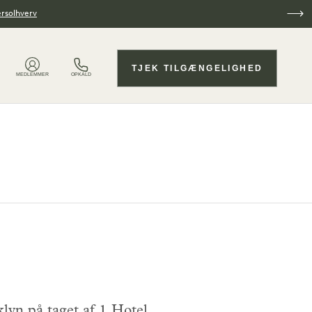
ersolhverv
TJEK TILGÆNGELIGHED
MEDLEMMER
OPKALD
lyn på taget af 1 Hotel