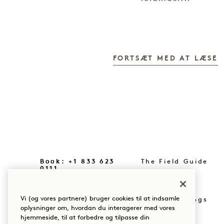
FORTSÆT MED AT LÆSE
Book: +1 833 623
The Field Guide
0111
Tryk på
Vores lokationer
Vi (og vores partnere) bruger cookies til at indsamle
Køb Goodthings
Vores historie
oplysninger om, hvordan du interagerer med vores
hjemmeside, til at forbedre og tilpasse din
Mission