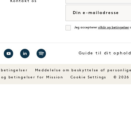
Kontakt os
E-mail
Jeg accepterer
vilkår og betingelser
Enig
Guide til dit ophol
g
Besøg
Besøg
Besøg
1
1
1
 betingelser
Meddelelse om beskyttelse af personlig
ls
Hotels
Hotels
Hotels
 og betingelser for Mission
© 2026
Cookie Settings
på
på
på
book
YouTube
LinkedIn
Spotify