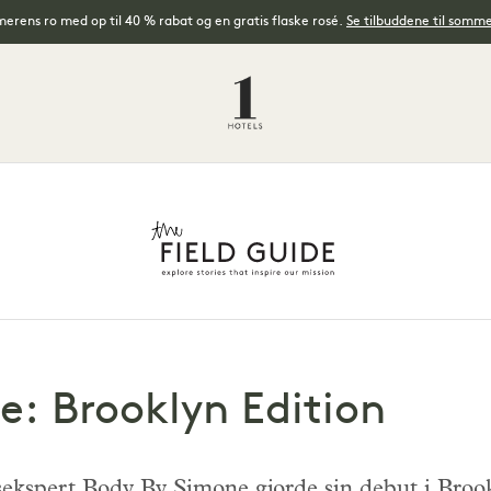
rens ro med op til 40 % rabat og en gratis flaske rosé.
Se tilbuddene til somm
: Brooklyn Edition
ekspert Body By Simone gjorde sin debut i Brook