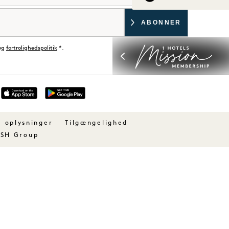
og
fortrolighedspolitik
*.
d
e oplysninger
Tilgængelighed
 SH Group