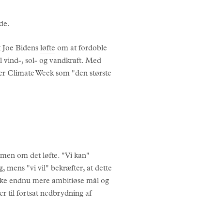
de.
t Joe Bidens
løfte
om at fordoble
il vind-, sol- og vandkraft. Med
aler Climate Week som "den største
ammen om det løfte. "Vi kan"
g, mens "vi vil" bekræfter, at dette
tænke endnu mere ambitiøse mål og
r til fortsat nedbrydning af