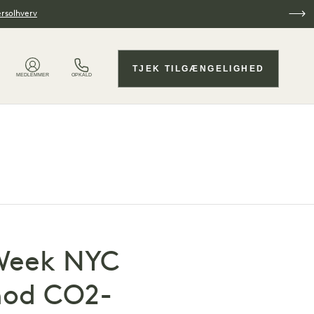
ersolhverv
TJEK TILGÆNGELIGHED
MEDLEMMER
OPKALD
 Week NYC
mod CO2-