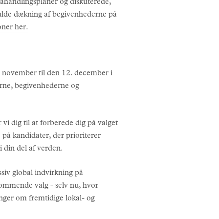
ahandlingsplaner og diskuterede,
fulde dækning af begivenhederne på
oner her.
. november til den 12. december i
erne, begivenhederne og
 dig til at forberede dig på valget
å kandidater, der prioriterer
i din del af verden.
siv global indvirkning på
 kommende valg - selv nu, hvor
inger om fremtidige lokal- og