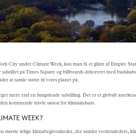
 City under Climate Week, kan man få et glimt af Empire State B
er udstillet på Times Square og billboards dekoreret med budskab
der at samle støtte til vores planet på.
 mere end en fængslende udstilling. Det er et globalt anerkend
til den kommende travle sæson for klimaindsats.
LIMATE WEEK?
ns største årlige klimabegivenheder, der samler verdensledere, kli