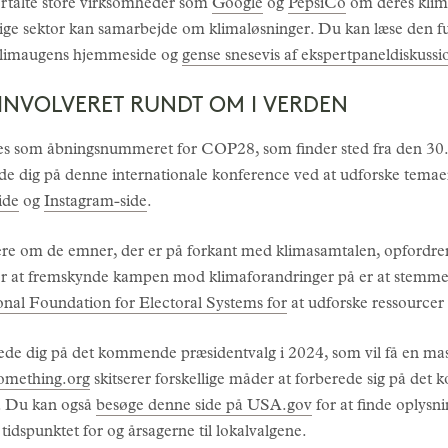
ortalte store virksomheder som
Google
og
PepsiCo
om deres klim
lige sektor kan samarbejde om klimaløsninger. Du kan læse den 
limaugens hjemmeside og
gense snesevis af ekspertpaneldiskussi
INVOLVERET RUNDT OM I VERDEN
ales som åbningsnummeret for COP28, som finder sted fra den 30
e dig på denne internationale konference ved at udforske tema
ide
og
Instagram-side
.
e om de emner, der er på forkant med klimasamtalen, opfordrer vi
er at fremskynde kampen mod klimaforandringer på er at stemme p
onal Foundation for Electoral Systems for
at udforske ressourcer 
erede dig på det kommende præsidentvalg i 2024, som vil få en mas
omething.org
skitserer forskellige måder at forberede sig på det
t. Du kan også
besøge denne side på USA.gov
for at finde oplysn
tidspunktet for og årsagerne til lokalvalgene.