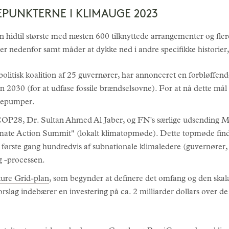
PUNKTERNE I KLIMAUGE 2023
n hidtil største med næsten 600 tilknyttede arrangementer og fle
ier nedenfor samt måder at dykke ned i andre specifikke historier,
politisk koalition af 25 guvernører, har annonceret en forbløffend
 2030 (for at udfase fossile brændselsovne). For at nå dette mål
rmepumper.
OP28, Dr. Sultan Ahmed Al Jaber, og FN's særlige udsending 
mate Action Summit" (lokalt klimatopmøde). Dette topmøde find
første gang hundredvis af subnationale klimaledere (guvernører
g -processen.
ure Grid-plan
, som begynder at definere det omfang og den skala
forslag indebærer en investering på ca. 2 milliarder dollars over d