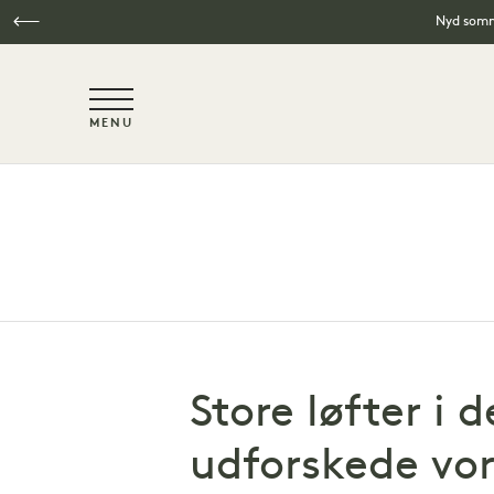
Nyd somme
NaN / 6
MENU
Spring til hovedindhold
Store løfter i
udforskede vo