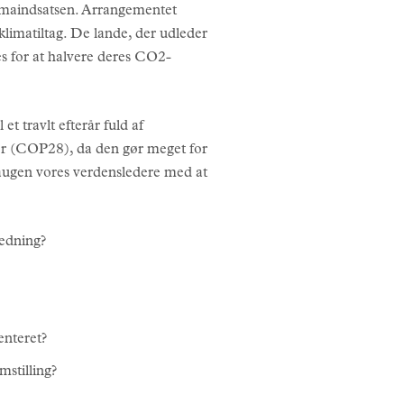
imaindsatsen. Arrangementet
klimatiltag. De lande, der udleder
es for at halvere deres CO2-
 travlt efterår fuld af
r (COP28), da den gør meget for
imaugen vores verdensledere med at
ledning?
enteret?
stilling?