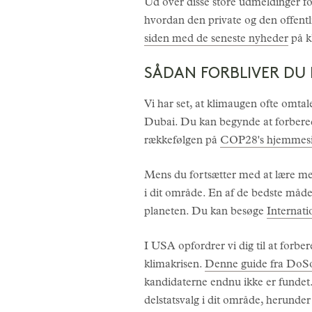
Ud over disse store udmeldinger f
hvordan den private og den offent
siden med de seneste nyheder
på k
SÅDAN FORBLIVER DU 
Vi har set, at klimaugen ofte omt
Dubai. Du kan begynde at forbered
rækkefølgen på
COP28's hjemmes
Mens du fortsætter med at lære mer
i dit område. En af de bedste måd
planeten. Du kan besøge
Internati
I USA opfordrer vi dig til at forb
klimakrisen.
Denne guide fra DoS
kandidaterne endnu ikke er funde
delstatsvalg i dit område, herunder 