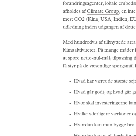
forandringsagenter, lokale embed
afholdes af
Climate Group
, en int
mest CO2 (Kina, USA, Indien, EU, I
udledning inden udgangen af dette 
Med hundredvis af tilknyttede arra
klimaaktiviteter. På mange måde
at spore netto-nul-mål, tilpasning
få styr på de væsentlige spørgsm
Hvad har været de største se
Hvad går godt, og hvad går ga
Hvor skal investeringerne kan
Hvilke yderligere værktøjer og
Hvordan kan man bygge bro me