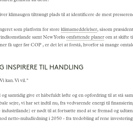
aturen gennem all dette?
er klimaugen tiltrængt plads til at identificere de mest presseren
ngeret som platform for store
klimameddelelser
, såsom præsiden
 lavindkomstlande samt New Yorks
omfattende planer
om at skifte t
mer få uger før COP , er det let at forstå, hvorfor så mange omt
OG INSPIRERE TIL HANDLING
 kan. Vi vil."
og samtidig give et håbefuldt løfte og en opfordring til at stå s
ale sejre, vi har set indtil nu, fra vedvarende energi til finansierin
ge industrilande) er nødt til at fortsætte med at se fremad og ud
mod netto-nuludledning i 2050 - fra tredobling af rene investeringe