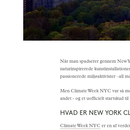
Når man spadserer gennem New York
naturinspirerede kunstinstallation
passionerede miljøaktivister –all må
Men Climate Week NYC var så meget
andet - og et uofficielt startskud 
HVAD ER NEW YORK C
Climate Week NYC
er en af verde