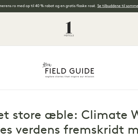
rens ro med op til 40 % rabat og en gratis flaske rosé.
Se tilbuddene til somm
 det store æble: Climate
res verdens fremskridt 