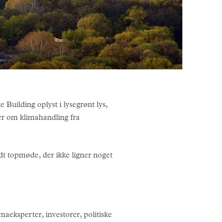
uilding oplyst i lysegrønt lys,
er om klimahandling fra
t topmøde, der ikke ligner noget
maeksperter, investorer, politiske