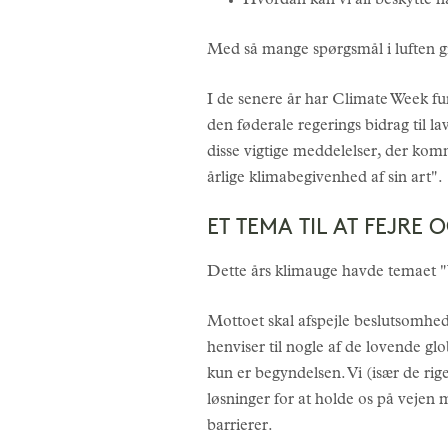
Hvordan kan vi all beskytte n
Med så mange spørgsmål i luften giv
I de senere år har Climate Week fu
den føderale regerings bidrag til
disse vigtige meddelelser, der kom
årlige klimabegivenhed af sin art".
ET TEMA TIL AT FEJRE 
Dette års klimauge havde temaet "Vi
Mottoet skal afspejle beslutsomhed 
henviser til nogle af de lovende glob
kun er begyndelsen. Vi (især de ri
løsninger for at holde os på vejen 
barrierer.