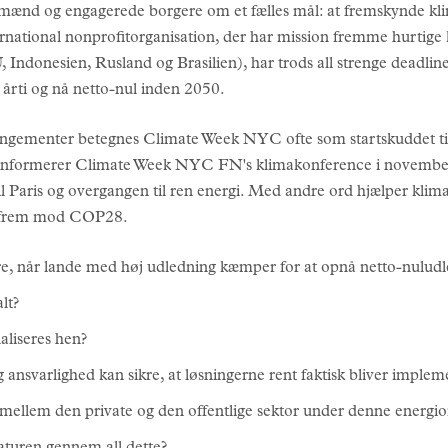
smænd og engagerede borgere om et fælles mål: at fremskynde kl
ernational nonprofitorganisation, der har mission fremme hurtige 
ndonesien, Rusland og Brasilien), har trods all strenge deadlin
årti og nå netto-nul inden 2050.
ngementer betegnes Climate Week NYC ofte som startskuddet til et
r informerer Climate Week NYC FN's klimakonference i novembe
 til Paris og overgangen til ren energi. Med andre ord hjælper kl
ål frem mod COP28.
jre, når lande med høj udledning kæmper for at opnå netto-nulud
lt?
aliseres hen?
 ansvarlighed kan sikre, at løsningerne rent faktisk bliver implem
llem den private og den offentlige sektor under denne energiom