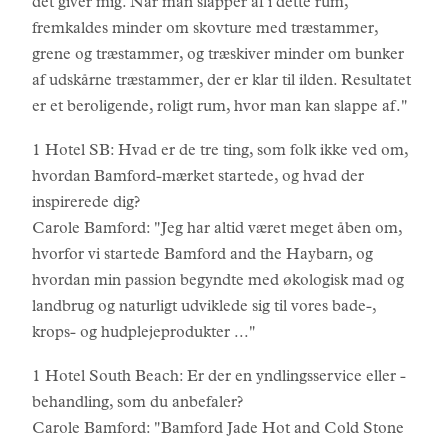
det giver mig. Når man slapper af i dette rum,
fremkaldes minder om skovture med træstammer,
grene og træstammer, og træskiver minder om bunker
af udskårne træstammer, der er klar til ilden. Resultatet
er et beroligende, roligt rum, hvor man kan slappe af."
1 Hotel SB: Hvad er de tre ting, som folk ikke ved om,
hvordan Bamford-mærket startede, og hvad der
inspirerede dig?
Carole Bamford: "Jeg har altid været meget åben om,
hvorfor vi startede Bamford and the Haybarn, og
hvordan min passion begyndte med økologisk mad og
landbrug og naturligt udviklede sig til vores bade-,
krops- og hudplejeprodukter ..."
1 Hotel South Beach: Er der en yndlingsservice eller -
behandling, som du anbefaler?
Carole Bamford: "Bamford Jade Hot and Cold Stone