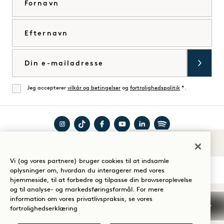
Efternavn
E-mail
Jeg accepterer
vilkår og betingelser
og
fortrolighedspolitik
*.
Enig
Besøg
Besøg
Besøg
Besøg
Besøg
Besøg
Lyde af 1
Guide til dit ophold
1
1
1
1
1
1
Vi (og vores partnere) bruger cookies til at indsamle
Hotels
Hotels
Hotels
Hotels
Hotels
Hotels
oplysninger om, hvordan du interagerer med vores
på
på
på
på
på
på
hjemmeside, til at forbedre og tilpasse din browseroplevelse
og til analyse- og markedsføringsformål. For mere
Instagram
TikTok
Facebook
YouTube
LinkedIn
Spotify
Vilkår og betingelser
information om vores privatlivspraksis, se vores
Meddelelse om beskyttelse af personlige oplysninger
fortrolighedserklæring
Tilgængelighed
Vilkår og betingelser for Mission