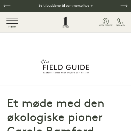
Spring til hovedindhold
Se tilbuddene til sommersolhverv
NaN / 6
MEDLEMMER
OPKALD
MENU
Et møde med den
økologiske pioner