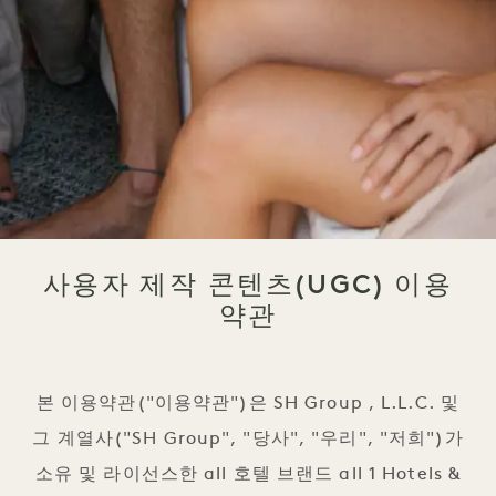
사용자 제작 콘텐츠(UGC) 이용
약관
본 이용약관("이용약관")은 SH Group , L.L.C. 및
그 계열사("SH Group", "당사", "우리", "저희")가
소유 및 라이선스한 all 호텔 브랜드 all 1 Hotels &