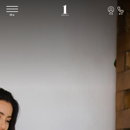
주요 콘텐츠로 건너뛰기
회원
통화
메뉴