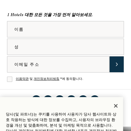
1 Hotels 대한 모든 것을 가장 먼저 알아보세요.
이름
성
이메일
이용약관
및
개인정보처리방침
*에 동의합니다.
동의
인스
틱톡
페이
유튜
링크
Spotify
숙박 가이드
당사(및 파트너)는 쿠키를 사용하여 사용자가 당사 웹사이트와 상
타그
에서
스북
브에
드인
에서
호 작용하는 방식에 대한 정보를 수집하고, 사용자의 브라우징 환
램에
1
에서
서 1
에서
1
경을 개선 및 맞춤화하며, 분석 및 마케팅 목적으로 사용합니다.