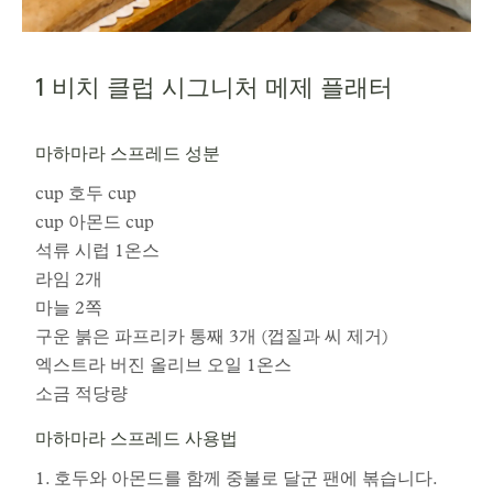
1 비치 클럽 시그니처 메제 플래터
마하마라 스프레드 성분
cup 호두 cup
cup 아몬드 cup
석류 시럽 1온스
라임 2개
마늘 2쪽
구운 붉은 파프리카 통째 3개 (껍질과 씨 제거)
엑스트라 버진 올리브 오일 1온스
소금 적당량
마하마라 스프레드 사용법
1. 호두와 아몬드를 함께 중불로 달군 팬에 볶습니다.