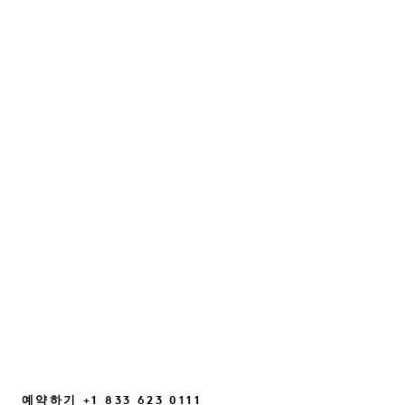
줄스 폰 헵과 함께하는 ‘자신감
재설정’
직관, 일상 속의 작은 빛들, 그리고 우리가 다시
연결될 수 있도록 도와주는 사소한 마음가짐의
변화에 관한 대화...
계속 읽기
예약하기 +1 833 623 0111