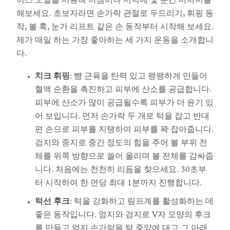
이스 오일을 사용해 아침이나 저녁에 몇 분간 마사지를
해보세요. 초보자라면 손가락 관절로 두드리기, 휘핑 동
작, 볼 훅, 눈가 리프트 같은 손 동작부터 시작해 보세요.
제가 매일 하는 가장 좋아하는 세 가지 운동을 소개합니
다.
치크 휘핑
: 뺨 근육을 탄력 있고 팽팽하게 만들어
혈액 순환을 촉진하고 피부에 산소를 공급합니다.
피부에 산소가 많이 공급될수록 피부가 더 윤기 있
어 보입니다. 먼저 손가락 두 개로 턱을 잡고 반대
편 손으로 피부를 지탱하여 피부를 꽉 잡아줍니다.
검지와 중지로 중간 정도의 힘을 주어 볼 부위 전
체를 위쪽 방향으로 쓸어 올리며 볼 전체를 감싸줍
니다. 처음에는 천천히 리듬을 찾으세요. 30초부
터 시작하여 한 면당 최대 1분까지 진행합니다.
턱선 후크
: 턱을 강화하고 림프계를 활성화하는 데
좋은 동작입니다. 엄지와 검지로 V자 모양의 후크
를 만들고 엄지 손가락을 턱 중앙에 대고 그 아래