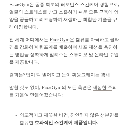
FaceGym은 동종 최초의 퍼포먼스 스킨케어 경험으로,
얼굴의 스트레스를 받고 소홀하기 쉬운 모든 근육에 영
양을 공급하고 리프팅하며 재생하는 최첨단 기술을 큐
레이팅합니다.
전 세계 어디에서든
FaceGym은
혈류를 자극하고 콜라
겐을 강화하며 림프계를 배출하여 세포 재생을 촉진하
는 방법을 정확하게 알려주는 스튜디오 및 온라인 수업
을 제공합니다.
결과는? 입이 떡 벌어지고 눈이 휘둥그레지는 광채.
말할 것도 없이, FaceGym의 모든 측면은
세심한 주
의
를 기울여 만들어졌습니다:
의도적이고 깨끗한 비건, 잔인하지 않은 성분만을
함유한
효과적인 스킨케어 제품입니다
.