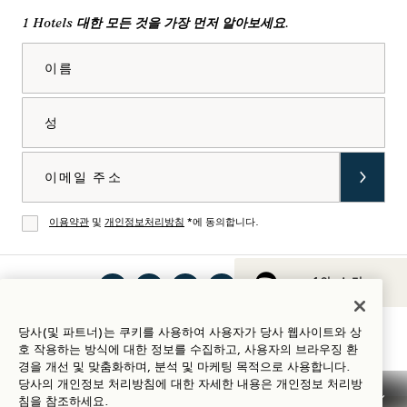
1 Hotels 대한 모든 것을 가장 먼저 알아보세요.
이름
성
이메일
이용약관
및
개인정보처리방침
*에 동의합니다.
동의
1의 소리
인스
틱톡
페이
유튜
링크
Spotify
숙박 가이드
당사(및 파트너)는 쿠키를 사용하여 사용자가 당사 웹사이트와 상
타그
에서
스북
브에
드인
에서
호 작용하는 방식에 대한 정보를 수집하고, 사용자의 브라우징 환
램에
1
에서
서 1
에서
1
경을 개선 및 맞춤화하며, 분석 및 마케팅 목적으로 사용합니다.
당사의 개인정보 처리방침에 대한 자세한 내용은
개인정보
처리방
서 1
Hotels
1
Hotels
1
Hotels
침을 참조하세요.