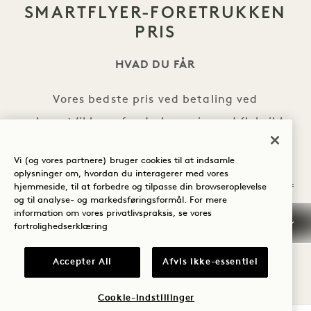
SMARTFLYER-FORETRUKKEN
PRIS
HVAD DU FÅR
Vores bedste pris ved betaling ved
ankomst/ikke-refunderbar pris med fleksible
afbestillingsbetingelser
Vi (og vores partnere) bruger cookies til at indsamle
Gratis højhastigheds-wifi
oplysninger om, hvordan du interagerer med vores
hjemmeside, til at forbedre og tilpasse din browseroplevelse
Gratis ture i Audi e-tron inden for en radius af
og til analyse- og markedsføringsformål. For mere
3 km fra hotellet, afhængigt af
information om vores privatlivspraksis, se vores
fortrolighedserklæring
tilgængelighed
SMARTFLYER-FORET
SE PRISER
Accepter All
Afvis ikke-essentiel
Cookie-indstillinger