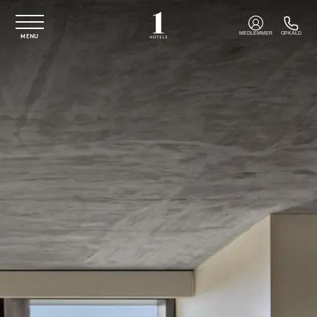
Spring til hovedindhold
MEDLEMMER
OPKALD
MENU