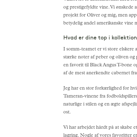
og prestigefyldte vine. Vi ønskede a
projekt for Oliver og mig, men appe
betydelig andel amerikanske vine m
Hvad er dine top i kollektio
I somm-teamet er vi store elskere a
stærke noter af peber og oliven og 
en favorit til Black Angus T-bone o
af de mest anerkendte cabernet fran
Jeg har en stor forkærlighed for hv
Tameran-vinene fra fodboldspiller
naturlige i stilen og en ægte afspej
ost.
Vi har arbejdet hårdt på at skabe
lagring. Nogle af vores favoritter 