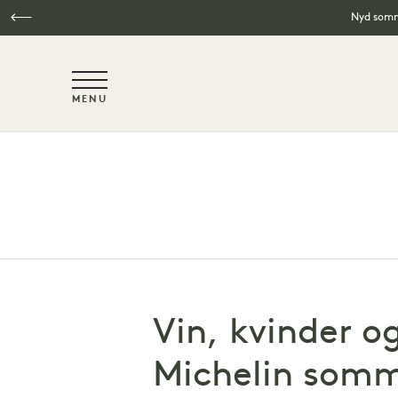
Nyd somme
NaN / 6
MENU
Spring til hovedindhold
Vin, kvinder og
Michelin somm