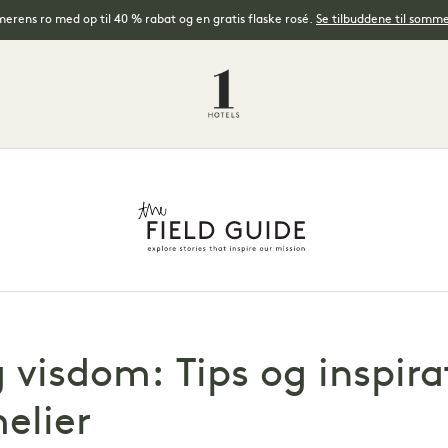
rens ro med op til 40 % rabat og en gratis flaske rosé.
Se tilbuddene til somm
 visdom: Tips og inspira
elier