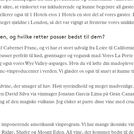
t sikre, at vinkortet var inkluderende og kunne begejstre all gæste
llerer også til 1 Hotels etos 1 Hotels en stor del af vores gæste
eget sjældne i London, så det var vigtigt at fremvise vores unik
nen, og hvilke retter passer bedst til dem?
f Cabernet Franc, og vi har et stort udvalg fra Loire til Californi
passer perfekt til kød, grøntsager og vegansk mad. Vores La Porte S
g også vores Wye Valley-asparges. Hvis du vil løfte din madoplevel
c-vinproducenter i verden. Vi glæder os også til snart at kunne t
idvine, der smager af hav. Højt syreindhold og meget madvenlige. Vi
en David Silva via vinmager Jonatan Garcia Lima på Gran Canari
ling af den magiske vulkanø. Jeg elsker at parre disse vine med cru
 et imponerende amerikansk vinprogram. Vi har mange ikoniske vi
er Ridge, Shafer og Mount Eden. All vine, der kommer bedst til de