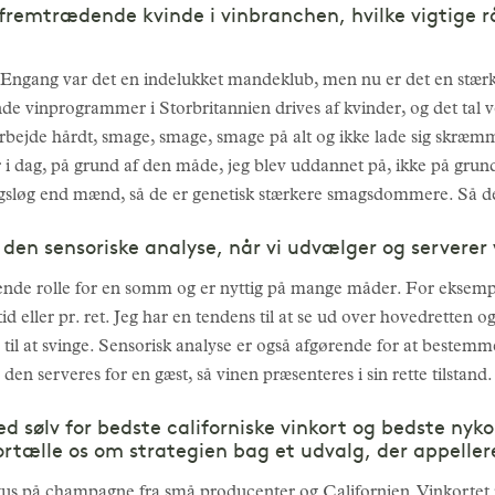
emtrædende kvinde i vinbranchen, hvilke vigtige råd 
 Engang var det en indelukket mandeklub, men nu er det en stærke
e vinprogrammer i Storbritannien drives af kvinder, og det tal vo
at arbejde hårdt, smage, smage, smage på alt og ikke lade sig skr
r i dag, på grund af den måde, jeg blev uddannet på, ikke på grund
gsløg end mænd, så de er genetisk stærkere smagsdommere. Så der 
den sensoriske analyse, når vi udvælger og serverer 
nde rolle for en somm og er nyttig på mange måder. For eksempel
id eller pr. ret. Jeg har en tendens til at se ud over hovedretten 
 til at svinge. Sensorisk analyse er også afgørende for at bestemm
ør den serveres for en gæst, så vinen præsenteres i sin rette tilstand
d sølv for bedste californiske vinkort og bedste nyk
tælle os om strategien bag et udvalg, der appellerer
kus på champagne fra små producenter og Californien. Vinkortet 