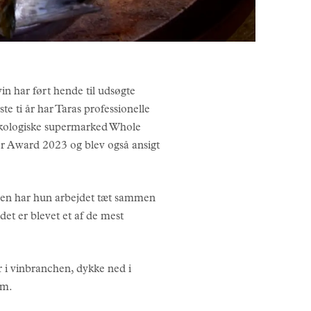
n har ført hende til udsøgte
te ti år har Taras professionelle
økologiske supermarked Whole
r Award 2023 og blev også ansigt
ngen har hun arbejdet tæt sammen
et er blevet et af de mest
r i vinbranchen, dykke ned i
ram.