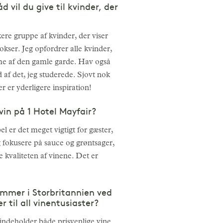
vil du give til kvinder, der
re gruppe af kvinder, der viser
kser. Jeg opfordrer alle kvinder,
æmme af den gamle garde. Hav også
 af det, jeg studerede. Sjovt nok
er yderligere inspiration!
vin på 1 Hotel Mayfair?
 er det meget vigtigt for gæster,
og fokusere på sauce og grøntsager,
e kvaliteten af vinene. Det er
.
ommer i Storbritannien ved
 til all vinentusiaster?
indeholder både prisvenlige vine