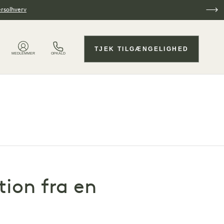
ersolhverv
TJEK TILGÆNGELIGHED
MEDLEMMER
OPKALD
tion fra en