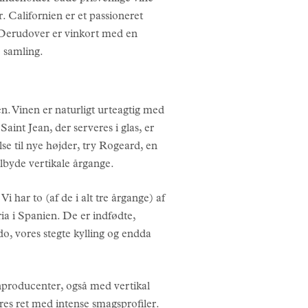
r. Californien er et passioneret
r. Derudover er vinkort med en
ke samling.
en. Vinen er naturligt urteagtig med
aint Jean, der serveres i glas, er
se til nye højder, try Rogeard, en
ilbyde vertikale årgange.
 har to (af de i alt tre årgange) af
a i Spanien. De er indfødte,
do, vores stegte kylling og endda
nproducenter, også med vertikal
res ret med intense smagsprofiler.