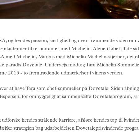
USA, og hendes passion, kærlighed og overstrømmende viden om vi
te akademier til restauranter med Michelin. Alene i løbet af de sids
SOLA med Michelin, Marcus med Michelin Michelin-stjerner, det 
ske paradis Dovetale. Undervejs modtog Tara Michelin Sommelie
me 2015 - to fremtrædende udmærkelser i vinens verden.
de over at have Tara som chef-sommelier på Dovetale. Siden åbni
 Espersen, for omhyggeligt at sammensætte Dovetaleprogram, så d
udforske hendes strålende karriere, afsløre hendes top til kvinde
 afdække strategien bag udarbejdelsen Dovetaleprisvindende prog