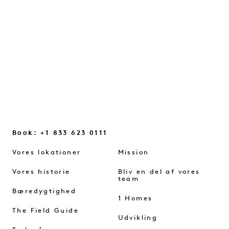
tankegangen, der hjælper os med at
genfinde kontakten...
FORTSÆT MED AT LÆSE
Book: +1 833 623 0111
Vores lokationer
Mission
Vores historie
Bliv en del af vores
team
Bæredygtighed
1 Homes
The Field Guide
Udvikling