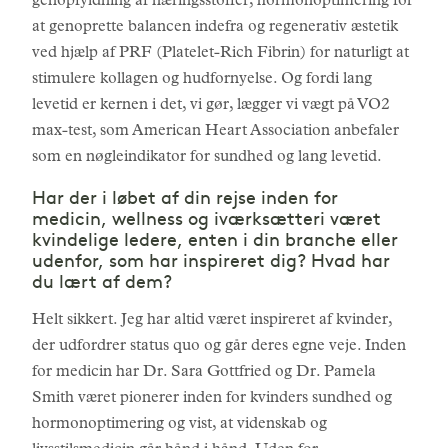
genopfyldning af næringsstoffer, hormonoptimering for
at genoprette balancen indefra og regenerativ æstetik
ved hjælp af PRF (Platelet-Rich Fibrin) for naturligt at
stimulere kollagen og hudfornyelse. Og fordi lang
levetid er kernen i det, vi gør, lægger vi vægt på VO2
max-test, som American Heart Association anbefaler
som en nøgleindikator for sundhed og lang levetid.
Har der i løbet af din rejse inden for
medicin, wellness og iværksætteri været
kvindelige ledere, enten i din branche eller
udenfor, som har inspireret dig? Hvad har
du lært af dem?
Helt sikkert. Jeg har altid været inspireret af kvinder,
der udfordrer status quo og går deres egne veje. Inden
for medicin har Dr. Sara Gottfried og Dr. Pamela
Smith været pionerer inden for kvinders sundhed og
hormonoptimering og vist, at videnskab og