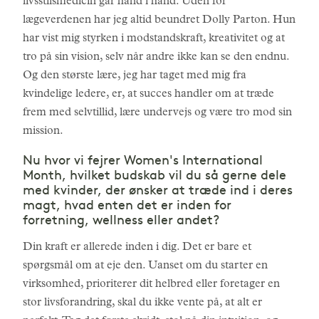
livsstilsmedicin går hånd i hånd. Uden for
lægeverdenen har jeg altid beundret Dolly Parton. Hun
har vist mig styrken i modstandskraft, kreativitet og at
tro på sin vision, selv når andre ikke kan se den endnu.
Og den største lære, jeg har taget med mig fra
kvindelige ledere, er, at succes handler om at træde
frem med selvtillid, lære undervejs og være tro mod sin
mission.
Nu hvor vi fejrer Women's International
Month, hvilket budskab vil du så gerne dele
med kvinder, der ønsker at træde ind i deres
magt, hvad enten det er inden for
forretning, wellness eller andet?
Din kraft er allerede inden i dig. Det er bare et
spørgsmål om at eje den. Uanset om du starter en
virksomhed, prioriterer dit helbred eller foretager en
stor livsforandring, skal du ikke vente på, at alt er