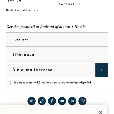
Tryk på
Kontakt os
Køb Goodthings
Vær den første til at finde ud af alt om 1 Hotels
Fornavn
Efternavn
E-mail
Jeg accepterer
vilkår og betingelser
og
fortrolighedspolitik
*.
Enig
Besøg
Besøg
Besøg
Besøg
Besøg
Besøg
Guide til dit ophold