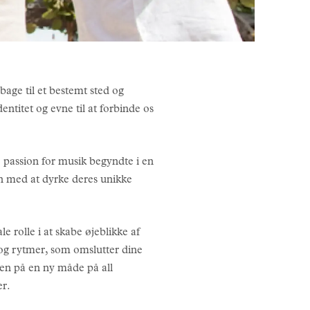
lbage til et bestemt sted og
entitet og evne til at forbinde os
 passion for musik begyndte i en
en med at dyrke deres unikke
e rolle i at skabe øjeblikke af
 og rytmer, som omslutter dine
ren på en ny måde på all
er.