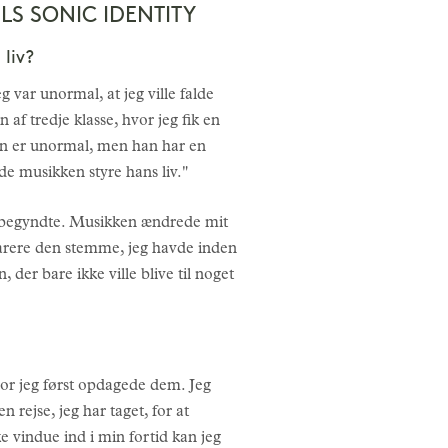
S SONIC IDENTITY
liv?
 var unormal, at jeg ville falde
n af tredje klasse, hvor jeg fik en
han er unormal, men han har en
de musikken styre hans liv."
r begyndte. Musikken ændrede mit
narere den stemme, jeg havde inden
er bare ikke ville blive til noget
 hvor jeg først opdagede dem. Jeg
en rejse, jeg har taget, for at
e vindue ind i min fortid kan jeg