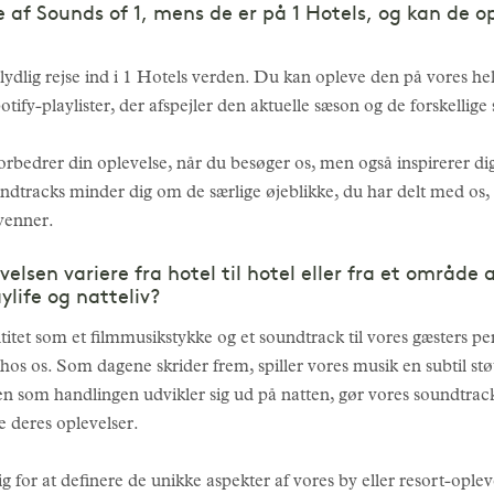
af Sounds of 1, mens de er på 1 Hotels, og kan de o
ydlig rejse ind i 1 Hotels verden. Du kan opleve den på vores h
fy-playlister, der afspejler den aktuelle sæson og de forskellige 
orbedrer din oplevelse, når du besøger os, men også inspirerer dig,
oundtracks minder dig om de særlige øjeblikke, du har delt med os,
venner.
elsen variere fra hotel til hotel eller fra et område 
ylife og natteliv?
tet som et filmmusikstykke og et soundtrack til vores gæsters perso
s os. Som dagene skrider frem, spiller vores musik en subtil støtt
en som handlingen udvikler sig ud på natten, gør vores soundtrac
e deres oplevelser.
ig for at definere de unikke aspekter af vores by eller resort-opl