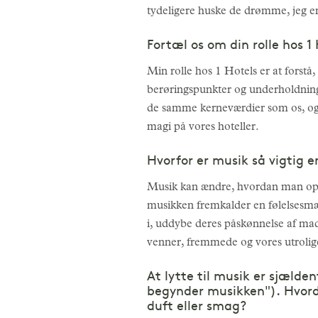
tydeligere huske de drømme, jeg e
Fortæl os om din rolle hos 1
Min rolle hos 1 Hotels er at forst
berøringspunkter og underholdnings
de samme kerneværdier som os, og t
magi på vores hoteller.
Hvorfor er musik så vigtig 
Musik kan ændre, hvordan man opfat
musikken fremkalder en følelsesmæss
i, uddybe deres påskønnelse af mad 
venner, fremmede og vores utrolig
At lytte til musik er sjælden
begynder musikken"). Hvord
duft eller smag?