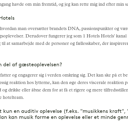
ngang havde om min fremtid, og jeg kan rette mig ind efter min 
 Hotels
å, hvordan man oversætter brandets DNA, passionspunkter og værd
oplevelser. Derudover fungerer jeg som 1 Hotels Hotels' kanal ti
il at samarbejde med de personer og fællesskaber, der inspirerer 
en del af gæsteoplevelsen?
ter og engagerer sig i verden omkring sig. Det kan ske på et bev
ig reaktion hos lytterne, kan den øge deres viscerale reaktion på 
og drikke eller åbne dem for at få et rigere og mere tilfredsstil
e hotelteam.
t kun en auditiv oplevelse (f.eks. "musikkens kraft", 
an kan musik forme en oplevelse eller et minde gen