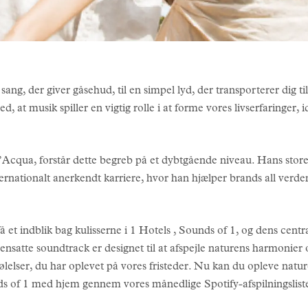
 sang, der giver gåsehud, til en simpel lyd, der transporterer dig ti
 at musik spiller en vigtig rolle i at forme vores livserfaringer, id
Acqua, forstår dette begreb på et dybtgående niveau. Hans store
nternationalt anerkendt karriere, hvor han hjælper brands all verd
 et indblik bag kulisserne i 1 Hotels , Sounds of 1, og dens central
satte soundtrack er designet til at afspejle naturens harmonier
lelser, du har oplevet på vores fristeder. Nu kan du opleve natu
 of 1 med hjem gennem vores månedlige Spotify-afspilningslist