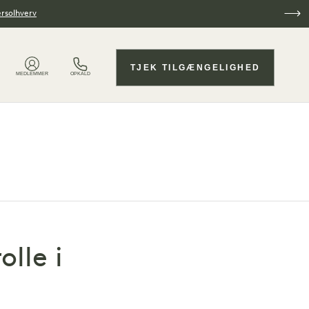
ersolhverv
TJEK TILGÆNGELIGHED
MEDLEMMER
OPKALD
lle i