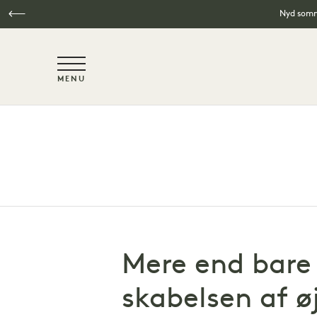
Nyd somme
NaN / 6
MENU
Spring til hovedindhold
Mere end bare 
skabelsen af ø