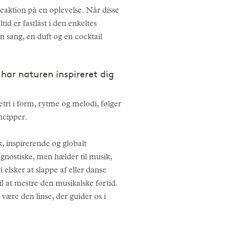
reaktion på en oplevelse. Når disse
id er fastlåst i den enkeltes
n sang, en duft og en cocktail
har naturen inspireret dig
ri i form, rytme og melodi, følger
ncipper.
, inspirerende og globalt
agnostiske, men hælder til musik,
i elsker at slappe af eller danse
til at mestre den musikalske fortid.
være den linse, der guider os i