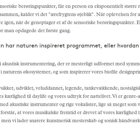
nsoriske berøringspunkter, får en person en eksponentielt større 
sammen, kalder vi det "ærefrygtens øjeblik". Når oplevelsen for alt
e igen, når de genoptager et af de sensoriske berøringspunkter. E
vor man opdagede det første gang.
n har naturen inspireret programmet, eller hvordan 
 akustisk instrumentering, der er mesterligt udformet med symmet
i naturens økosystemer, og som inspirerer vores biofile designpri
sikker, udviklet, veluddannet, legende, tankevækkende, nostalgisk
 kærlighed til daylife og vores udtryk for nattelivet. Vi er genre-
er med akustiske instrumenter og rige vokalister, lige så meget som v
i forstår, at vores musikalske fremtid er drevet af vores kærlighed 
d, men vi lader snarere kunstnerisk mesterskab og sonisk håndværk 