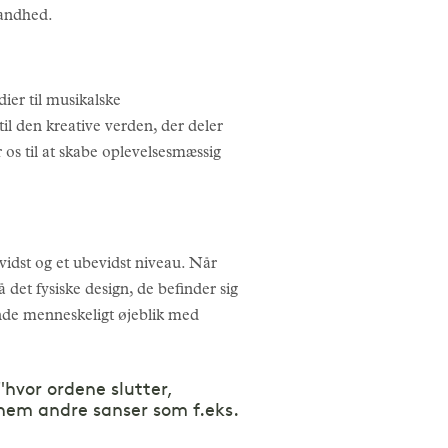
sandhed.
ier til musikalske
l den kreative verden, der deler
os til at skabe oplevelsesmæssig
idst og et ubevidst niveau. Når
det fysiske design, de befinder sig
lende menneskeligt øjeblik med
"hvor ordene slutter,
nem andre sanser som f.eks.