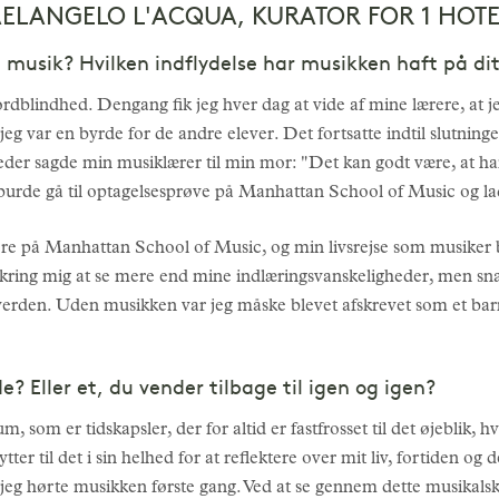
ELANGELO L'ACQUA, KURATOR FOR 1 HOTEL
musik? Hvilken indflydelse har musikken haft på dit 
rdblindhed. Dengang fik jeg hver dag at vide af mine lærere, at jeg
 jeg var en byrde for de andre elever. Det fortsatte indtil slutninge
måneder sagde min musiklærer til min mor: "Det kan godt være, at 
n burde gå til optagelsesprøve på Manhattan School of Music og la
udere på Manhattan School of Music, og min livsrejse som musike
omkring mig at se mere end mine indlæringsvanskeligheder, men s
erden. Uden musikken var jeg måske blevet afskrevet som et barn, d
e? Eller et, du vender tilbage til igen og igen?
m, som er tidskapsler, der for altid er fastfrosset til det øjeblik,
tter til det i sin helhed for at reflektere over mit liv, fortiden og d
 jeg hørte musikken første gang. Ved at se gennem dette musikalsk