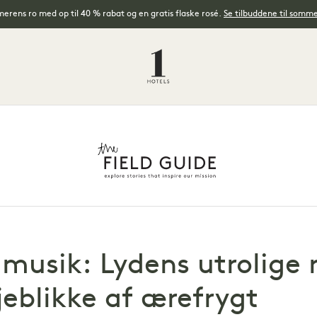
rens ro med op til 40 % rabat og en gratis flaske rosé.
Se tilbuddene til somm
musik: Lydens utrolige ro
jeblikke af ærefrygt