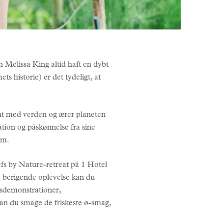
n Melissa King altid haft en dybt
s historie) er det tydeligt, at
ent med verden og ærer planeten
ration og påskønnelse fra sine
em.
efs by Nature-retreat på 1 Hotel
e berigende oplevelse kan du
gsdemonstrationer,
kan du smage de friskeste ø-smag,