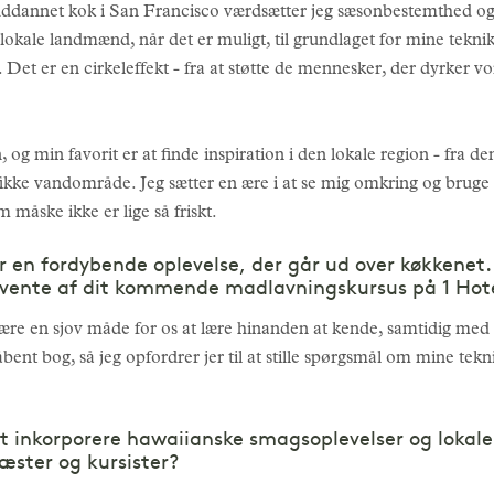
m uddannet kok i San Francisco værdsætter jeg sæsonbestemthed o
 lokale landmænd, når det er muligt, til grundlaget for mine teknik
. Det er en cirkeleffekt - fra at støtte de mennesker, der dyrker vo
 og min favorit er at finde inspiration i den lokale region - fra den
ikke vandområde. Jeg sætter en ære i at se mig omkring og bruge det
 måske ikke er lige så friskt.
 en fordybende oplevelse, der går ud over køkkenet.
rvente af dit kommende madlavningskursus på 1 Hot
være en sjov måde for os at lære hinanden at kende, samtidig med a
åbent bog, så jeg opfordrer jer til at stille spørgsmål om mine tekn
 inkorporere hawaiianske smagsoplevelser og lokale i
æster og kursister?