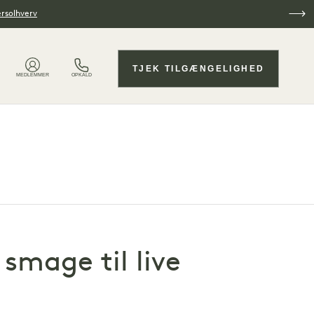
ersolhverv
TJEK TILGÆNGELIGHED
MEDLEMMER
OPKALD
smage til live