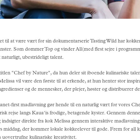
et til at være vært for sin dokumentarserie Tasting Wild har kokke
unster. Som dommer Top og vinder All(med flest sejre i programmet
naturligt, ubestrideligt talent.
titlen "Chef by Nature", da hun deler sit iboende kulinariske tal
elissa vil være den første til at erkende, at hun henter stor inspi
ngredienser og de mennesker, der plejer, høster og distribuerer d
anet-first madlavning gør hende til en naturlig vært for vores Ch
risk rejse langs Kauaʻis frodige, betagende kyster. Gennem denn
og indsigter direkte fra kok Melissa gennem interaktive madlavnin
ers middag, der kommer lokale kokkeelever til gode. Frem for all 
uovertrufne kulinariske kreativitet.