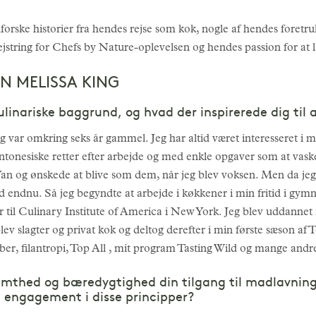
dforske historier fra hendes rejse som kok, nogle af hendes foret
string for Chefs by Nature-oplevelsen og hendes passion for at l
N MELISSA KING
linariske baggrund, og hvad der inspirerede dig til a
eg var omkring seks år gammel. Jeg har altid været interesseret i m
nesiske retter efter arbejde og med enkle opgaver som at vaske 
Yan og ønskede at blive som dem, når jeg blev voksen. Men da jeg 
ed endnu. Så jeg begyndte at arbejde i køkkener i min fritid i gy
 til Culinary Institute of America i New York. Jeg blev uddannet 
blev slagter og privat kok og deltog derefter i min første sæson af 
aber, filantropi, Top All , mit program Tasting Wild og mange and
thed og bæredygtighed din tilgang til madlavning?
it engagement i disse principper?