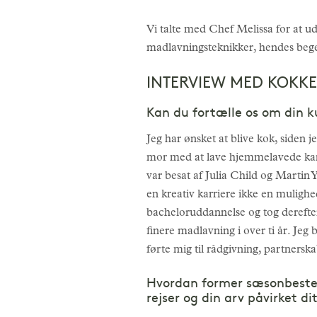
Vi talte med Chef Melissa for at u
madlavningsteknikker, hendes begej
INTERVIEW MED KOKKE
Kan du fortælle os om din ku
Jeg har ønsket at blive kok, siden j
mor med at lave hjemmelavede kanto
var besat af Julia Child og Martin 
en kreativ karriere ikke en muligh
bacheloruddannelse og tog derefter
finere madlavning i over ti år. Jeg 
førte mig til rådgivning, partnersk
Hvordan former sæsonbestem
rejser og din arv påvirket d