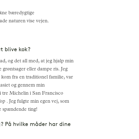
rukne bæredygtige
ade naturen vise vejen.
t blive kok?
ad, og det all med, at jeg hjalp min
grøntsager eller dampe ris. Jeg
kom fra en traditionel familie, var
mnasiet og gennem min
i tre Michelin i San Francisco
Top . Jeg fulgte min egen vej, som
re spændende ting!
 På hvilke måder har dine