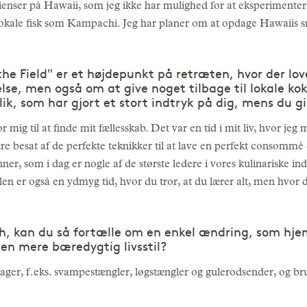
ienser på Hawaii, som jeg ikke har mulighed for at eksperimenter
 lokale fisk som Kampachi. Jeg har planer om at opdage Hawaiis
e Field" er et højdepunkt på retræten, hvor der love
lse, men også om at give noget tilbage til lokale ko
lik, som har gjort et stort indtryk på dig, mens du g
r mig til at finde mit fællesskab. Det var en tid i mit liv, hvor j
 besat af de perfekte teknikker til at lave en perfekt consommé e
er, som i dag er nogle af de største ledere i vores kulinariske in
n er også en ydmyg tid, hvor du tror, at du lærer alt, men hvor d
th, kan du så fortælle om en enkel ændring, som hj
 en mere bæredygtig livsstil?
ager, f.eks. svampestængler, løgstængler og gulerodsender, og br