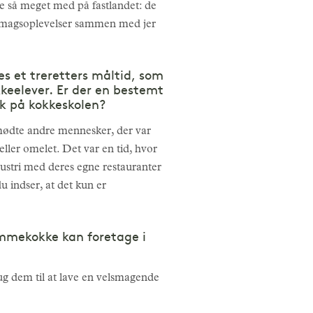
e så meget med på fastlandet: de
 smagsoplevelser sammen med jer
s et treretters måltid, som
kkeelever. Er der en bestemt
ik på kokkeskolen?
eg mødte andre mennesker, der var
ller omelet. Det var en tid, hvor
dustri med deres egne restauranter
u indser, at det kun er
emmekokke kan foretage i
ug dem til at lave en velsmagende