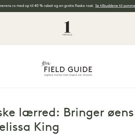
rens ro med op til 40 % rabat og en gratis flaske rosé.
Se tilbuddene til somm
ske lærred: Bringer øens 
lissa King