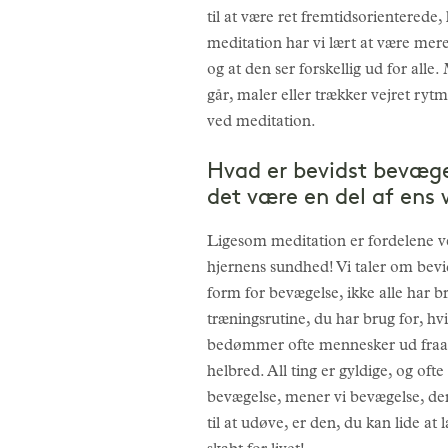
til at være ret fremtidsorienterede,
meditation har vi lært at være mer
og at den ser forskellig ud for all
går, maler eller trækker vejret ry
ved meditation.
Hvad er bevidst bevæge
det være en del af ens 
Ligesom meditation er fordelene v
hjernens sundhed! Vi taler om bevids
form for bevægelse, ikke alle har
træningsrutine, du har brug for, hv
bedømmer ofte mennesker ud fraall .
helbred. All ting er gyldige, og of
bevægelse, mener vi bevægelse, der 
til at udøve, er den, du kan lide a