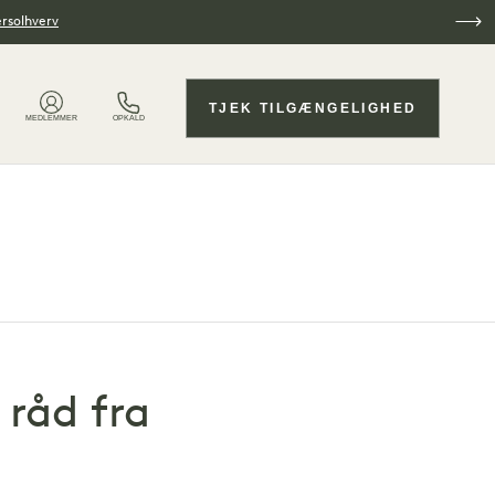
ersolhverv
TJEK TILGÆNGELIGHED
MEDLEMMER
OPKALD
 råd fra