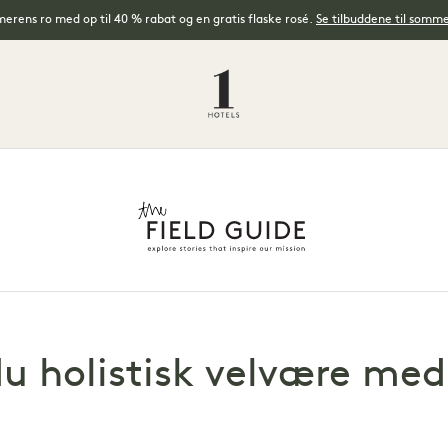
rens ro med op til 40 % rabat og en gratis flaske rosé.
Se tilbuddene til somm
u holistisk velvære med