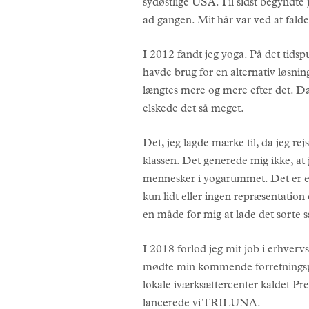
sydøstlige USA. Til sidst begyndte 
ad gangen. Mit hår var ved at falde 
I 2012 fandt jeg yoga. På det tidsp
havde brug for en alternativ løsning
længtes mere og mere efter det. Da j
elskede det så meget.
Det, jeg lagde mærke til, da jeg rejs
klassen. Det generede mig ikke, at
mennesker i yogarummet. Det er et 
kun lidt eller ingen repræsentation 
en måde for mig at lade det sorte
I 2018 forlod jeg mit job i erhvervs
mødte min kommende forretningspa
lokale iværksættercenter kaldet Pre
lancerede vi TRILUNA.