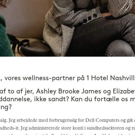
 vores wellness-partner på 1 Hotel Nashvil
af to af jer, Ashley Brooke James og Elizab
ddannelse, ikke sandt? Kan du fortælle os 
ang?
salg. Jeg arbejdede med forbrugersalg for Dell Computers og gik de
eds-it. Jeg administrerede store konti i sundhedssektoren og rej