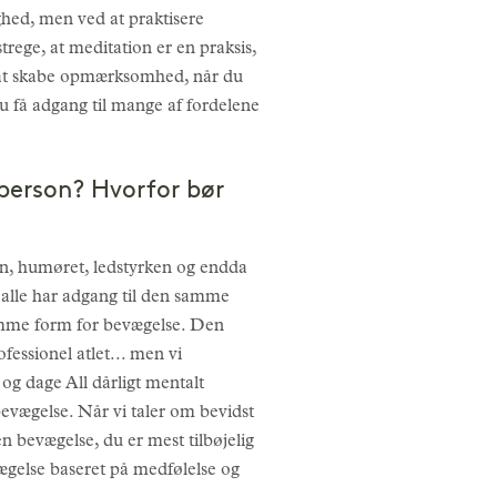
ighed, men ved at praktisere
rege, at meditation er en praksis,
ære at skabe opmærksomhed, når du
u få adgang til mange af fordelene
 person? Hvorfor bør
n, humøret, ledstyrken og endda
e alle har adgang til den samme
samme form for bevægelse. Den
fessionel atlet... men vi
 og dage All dårligt mentalt
bevægelse. Når vi taler om bevidst
en bevægelse, du er mest tilbøjelig
vægelse baseret på medfølelse og