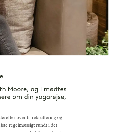
le
eth Moore, og I mødtes
mere om din yogarejse,
refter over til rekruttering og
ste regelmæssigt rundt i det