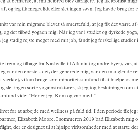
jeg at bemærke, at mit helbred blev dårligere. Jeg fik kronisk mi
af, og jeg fik meget lidt eller slet ingen søvn. Jeg havde brug for 
unkt var min migræne blevet så smertefuld, at jeg fik det værre af 
, og det tilbød yogaen mig. Når jeg var i studiet og dyrkede yoga, 
eg stadig rejste meget med mit job, fandt jeg forskellige studier i 
te frem og tilbage fra Nashville til Atlanta (og andre byer), var, at
 jeg var den eneste - det, der generede mig, var den manglende r
værktøj, vi kan bruge som minoritetssamfund til at hjælpe os med 
og slet ingen sorte yogainstruktører, så jeg tog beslutningen om at
 samfund vide: "Her er jeg. Kom og vær med."
livet for at arbejde med wellness på fuld tid. I den periode fik je
rtner, Elizabeth Moore. I sommeren 2019 bad Elizabeth mig om 
flight, der er designet til at hjælpe virksomheder med at starte 