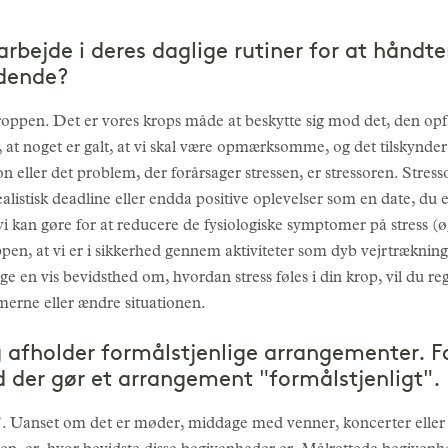
arbejde i deres daglige rutiner for at håndte
ndende?
kroppen. Det er vores krops måde at beskytte sig mod det, den opfat
s, at noget er galt, at vi skal være opmærksomme, og det tilskynder 
n eller det problem, der forårsager stressen, er stressoren. Stress
alistisk deadline eller endda positive oplevelser som en date, du e
 vi kan gøre for at reducere de fysiologiske symptomer på stress (ø
ppen, at vi er i sikkerhed gennem aktiviteter som dyb vejrtræknin
ge en vis bevidsthed om, hvordan stress føles i din krop, vil du 
merne eller ændre situationen.
 afholder formålstjenlige arrangementer. F
d der gør et arrangement "formålstjenligt".
". Uanset om det er møder, middage med venner, koncerter eller fø