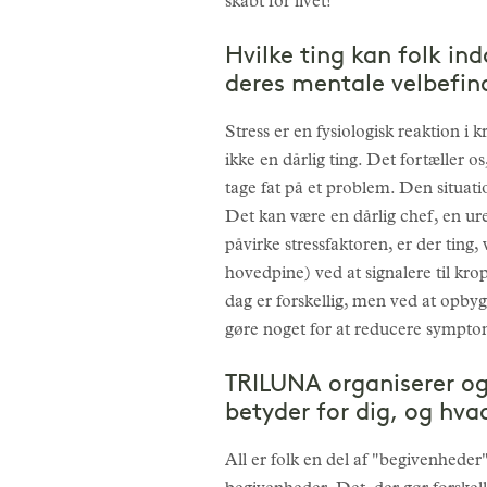
skabt for livet!
Hvilke ting kan folk ind
deres mentale velbefi
Stress er en fysiologisk reaktion i 
ikke en dårlig ting. Det fortæller o
tage fat på et problem. Den situatio
Det kan være en dårlig chef, en ure
påvirke stressfaktoren, er der ting,
hovedpine) ved at signalere til kro
dag er forskellig, men ved at opbyg
gøre noget for at reducere sympto
TRILUNA organiserer og
betyder for dig, og hva
All er folk en del af "begivenheder