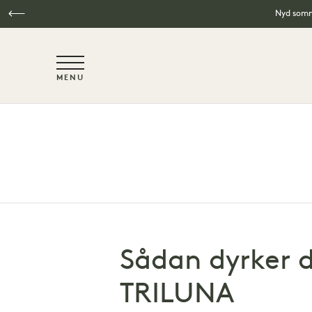
Nyd somme
NaN / 6
MENU
Spring til hovedindhold
Sådan dyrker d
TRILUNA