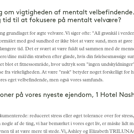
ig om vigtigheden af mentalt velbefindende.
ig tid til at fokusere på mentalt velvære?
ng grundlaget for ægte velvære. Vi siger ofte: "All grønkål i verde
" Formålet med god sundhed er ikke blot at være sund, men at gøre
længere tid. Det er svært at være fuldt ud sammen med de menneske
rriere/dine mål/din stræben efter glæde, hvis din følelsesmæssige su
det blot et fitnessområde, hvor udtryk som "ingen undskyldninger"
se fra virkeligheden. At være "rask" betyder noget forskelligt for 
vores eget velbefindende, men også vores samfunds.
oner på vores nyeste ejendom, 1 Hotel Nash
menterede: reduceret stress eller øget tolerance over for stress,
nogle af de ting, vi har bemærket i vores eget liv, er måske lidt
vnen til at være mere til stede. Vi, Ashley og Elizabeth TRILUNA