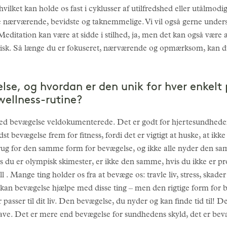
 hvilket kan holde os fast i cyklusser af utilfredshed eller utålmod
e nærværende, bevidste og taknemmelige. Vi vil også gerne underst
e. Meditation kan være at sidde i stilhed, ja, men det kan også v
tmisk. Så længe du er fokuseret, nærværende og opmærksom, kan d
lse, og hvordan er den unik for hver enkelt
wellness-rutine?
ed bevægelse veldokumenterede. Det er godt for hjertesundhede
t bevægelse frem for fitness, fordi det er vigtigt at huske, at ikk
 brug for den samme form for bevægelse, og ikke alle nyder den 
is du er olympisk skimester, er ikke den samme, hvis du ikke er pro
 Mange ting holder os fra at bevæge os: travle liv, stress, skader
te kan bevægelse hjælpe med disse ting – men den rigtige form for 
passer til dit liv. Den bevægelse, du nyder og kan finde tid til! D
t lave. Det er mere end bevægelse for sundhedens skyld, det er be