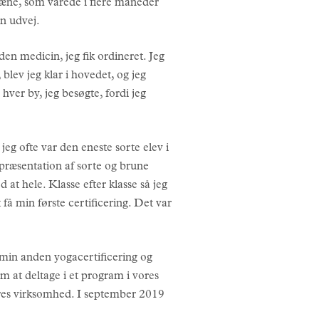
græne, som varede i flere måneder
en udvej.
den medicin, jeg fik ordineret. Jeg
blev jeg klar i hovedet, og jeg
hver by, jeg besøgte, fordi jeg
 jeg ofte var den eneste sorte elev i
epræsentation af sorte og brune
at hele. Klasse efter klasse så jeg
 få min første certificering. Det var
g min anden yogacertificering og
at deltage i et program i vores
deres virksomhed. I september 2019