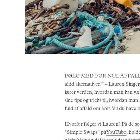
FØLG MED FOR NUL AFFALD ”Det h
altid alternativer.” – Lauren Singe
lærer verden, hvordan man kan vær
sine tips og tricks til, hvordan m
fuld af affald om året. Vil du have 
Hvorfor følger vi Lauren? På de soc
"Simple Swaps" på
YouTube
, hold