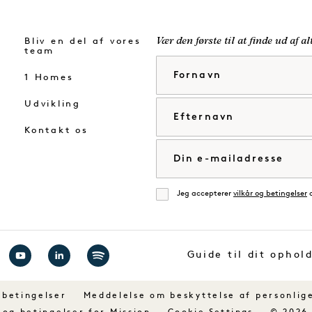
Bliv en del af vores
Vær den første til at finde ud af a
team
Fornavn
1 Homes
Udvikling
Efternavn
Kontakt os
E-mail
Jeg accepterer
vilkår og betingelser
Enig
Guide til dit ophol
g
Besøg
Besøg
Besøg
1
1
1
 betingelser
Meddelelse om beskyttelse af personlig
ls
Hotels
Hotels
Hotels