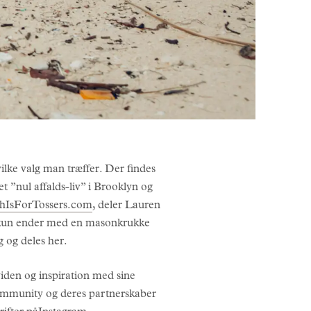
 valg man træffer. Der findes
t ”nul affalds-liv” i Brooklyn og
hIsForTossers.com
, deler Lauren
an kun ender med en masonkrukke
g og deles her.
viden og inspiration med sine
community og deres partnerskaber