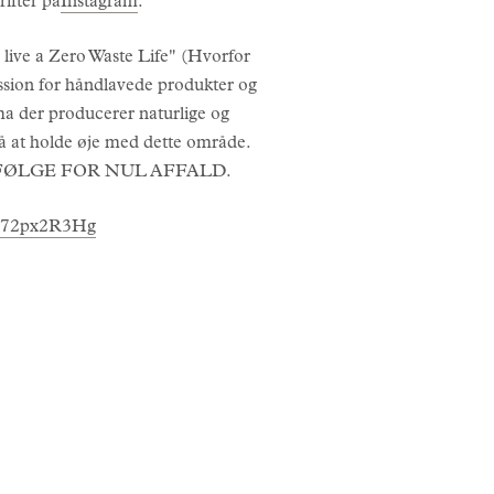
ifter på
Instagram
.
live a Zero Waste Life" (Hvorfor
passion for håndlavede produkter og
rma der producerer naturlige og
å at holde øje med dette område.
g til at FØLGE FOR NUL AFFALD.
pF72px2R3Hg