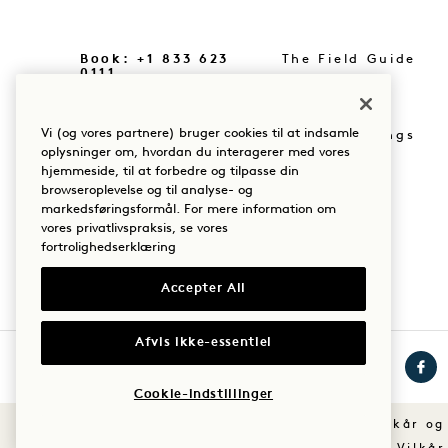
Book: +1 833 623
The Field Guide
0111
Tryk på
Vores lokationer
Vi (og vores partnere) bruger cookies til at indsamle
Køb Goodthings
Vores historie
oplysninger om, hvordan du interagerer med vores
hjemmeside, til at forbedre og tilpasse din
Mission
Bæredygtighed
browseroplevelse og til analyse- og
markedsføringsformål. For mere information om
vores privatlivspraksis, se vores
fortrolighedserklæring
Accepter All
Afvis ikke-essentiel
Cookie-indstillinger
Besøg
Besøg
Besø
1
1
1
Vilkår og
Hotels
Hotels
Hote