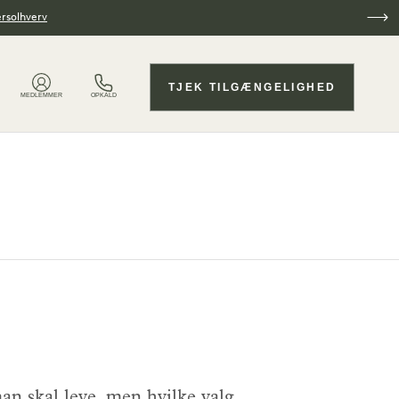
ersolhverv
TJEK TILGÆNGELIGHED
MEDLEMMER
OPKALD
kal leve, men hvilke valg