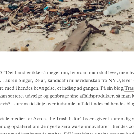
andler ikke så meget om, hvordan man skal leve, men hvilke
r. Lauren Singer, 24 år, kandidat i miljøvidenskab fra NYU, lever e
e med i hendes bevægelse, et indlæg ad gangen. På sin blog,
Tras
an kan sortere, udvælge og genbruge sine affaldsprodukter, så m
bevis? Laurens tidslinje over indsamlet affald findes på hendes blo
iale medier for Across the Trash Is for Tossers giver Lauren dig 
er dig opdateret om de nyeste zero waste-innovatører i hendes 