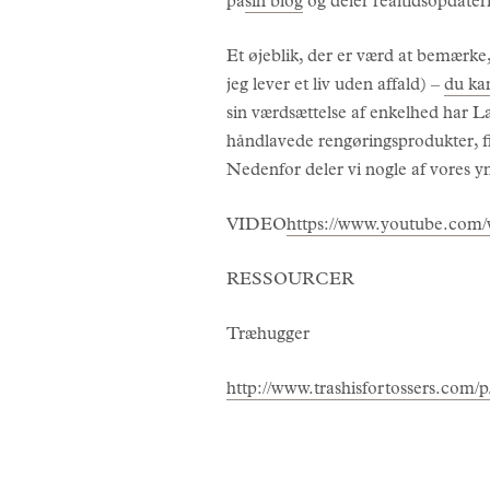
på
sin blog
og deler realtidsopdater
Et øjeblik, der er værd at bemærk
jeg lever et liv uden affald) –
du kan
sin værdsættelse af enkelhed har Lau
håndlavede rengøringsprodukter, f
Nedenfor deler vi nogle af vores
VIDEO
https://www.youtube.co
RESSOURCER
Træhugger
http://www.trashisfortossers.com/