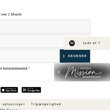
lt om 1 Hotels
Lyde af 1
og
fortrolighedspolitik
*.
d
e oplysninger
Tilgængelighed