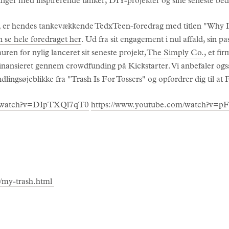
inger med inspirerende tanker, DIY-projekter og sine seneste bedr
e, er hendes tankevækkende TedxTeen-foredrag med titlen "Why I 
 se hele foredraget her
. Ud fra sit engagement i nul affald, sin 
ren for nylig lanceret sit seneste projekt,
The Simply Co.
, et fi
inansieret gennem crowdfunding på Kickstarter. Vi anbefaler ogs
 yndlingsøjeblikke fra "Trash Is For Tossers" og opfordrer di
m/watch?v=DIpTXQl7qT0
https://www.youtube.com/watch?v=
p/my-trash.html