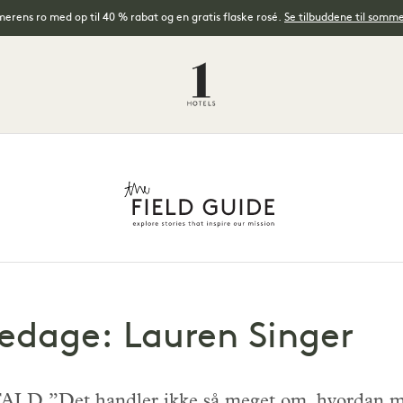
rens ro med op til 40 % rabat og en gratis flaske rosé.
Se tilbuddene til somm
edage: Lauren Singer
et handler ikke så meget om, hvordan man s