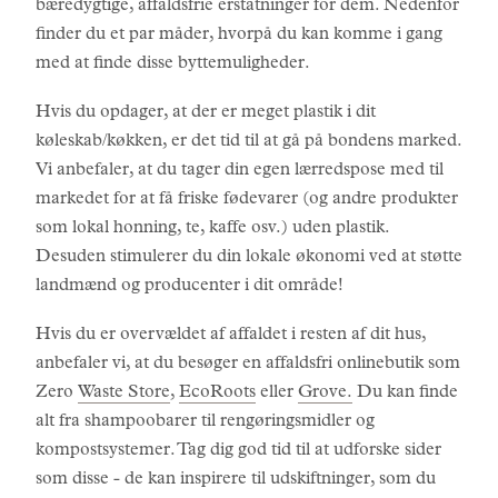
bæredygtige, affaldsfrie erstatninger for dem. Nedenfor
finder du et par måder, hvorpå du kan komme i gang
med at finde disse byttemuligheder.
Hvis du opdager, at der er meget plastik i dit
køleskab/køkken, er det tid til at gå på bondens marked.
Vi anbefaler, at du tager din egen lærredspose med til
markedet for at få friske fødevarer (og andre produkter
som lokal honning, te, kaffe osv.) uden plastik.
Desuden stimulerer du din lokale økonomi ved at støtte
landmænd og producenter i dit område!
Hvis du er overvældet af affaldet i resten af dit hus,
anbefaler vi, at du besøger en affaldsfri onlinebutik som
Zero
Waste Store
,
EcoRoots
eller
Grove.
Du kan finde
alt fra shampoobarer til rengøringsmidler og
kompostsystemer. Tag dig god tid til at udforske sider
som disse - de kan inspirere til udskiftninger, som du