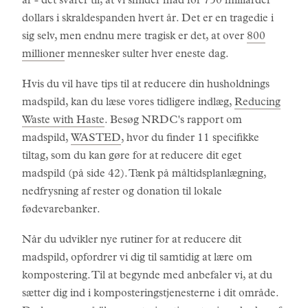
år - det svarer til, at vi smider mad for 750 milliarder
dollars i skraldespanden hvert år. Det er en tragedie i
sig selv, men endnu mere tragisk er det, at over
800
millioner
mennesker sulter hver eneste dag.
Hvis du vil have tips til at reducere din husholdnings
madspild, kan du læse vores tidligere indlæg,
Reducing
Waste with Haste
. Besøg NRDC's rapport om
madspild,
WASTED
, hvor du finder 11 specifikke
tiltag, som du kan gøre for at reducere dit eget
madspild (på side 42). Tænk på måltidsplanlægning,
nedfrysning af rester og donation til lokale
fødevarebanker.
Når du udvikler nye rutiner for at reducere dit
madspild, opfordrer vi dig til samtidig at lære om
kompostering. Til at begynde med anbefaler vi, at du
sætter dig ind i komposteringstjenesterne i dit område.