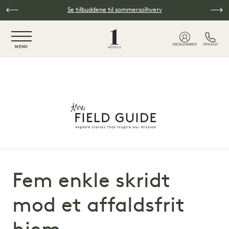
Spring til hovedindhold
Se tilbuddene til sommersolhverv
NaN / 6
MEDLEMMER
OPKALD
MENU
Fem enkle skridt
mod et affaldsfrit