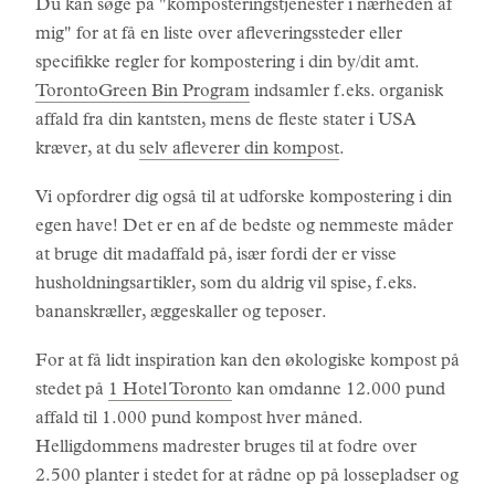
Du kan søge på "komposteringstjenester i nærheden af
mig" for at få en liste over afleveringssteder eller
specifikke regler for kompostering i din by/dit amt.
TorontoGreen Bin Program
indsamler f.eks. organisk
affald fra din kantsten, mens de fleste stater i USA
kræver, at du
selv afleverer din kompost
.
Vi opfordrer dig også til at udforske kompostering i din
egen have! Det er en af de bedste og nemmeste måder
at bruge dit madaffald på, især fordi der er visse
husholdningsartikler, som du aldrig vil spise, f.eks.
bananskræller, æggeskaller og teposer.
For at få lidt inspiration kan den økologiske kompost på
stedet på
1 Hotel Toronto
kan omdanne 12.000 pund
affald til 1.000 pund kompost hver måned.
Helligdommens madrester bruges til at fodre over
2.500 planter i stedet for at rådne op på lossepladser og