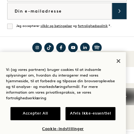
E-mail
Jeg accepterer
vilkår og betingelser
og
fortrolighedspolitik
*.
Enig
Besøg
Besøg
Besøg
Besøg
Besøg
Besøg
Lyde af 1
Guide til dit ophold
1
1
1
1
1
1
Vi (og vores partnere) bruger cookies til at indsamle
Hotels
Hotels
Hotels
Hotels
Hotels
Hotels
oplysninger om, hvordan du interagerer med vores
på
på
på
på
på
på
hjemmeside, til at forbedre og tilpasse din browseroplevelse
og til analyse- og markedsføringsformål. For mere
Instagram
TikTok
Facebook
YouTube
LinkedIn
Spotify
Vilkår og betingelser
information om vores privatlivspraksis, se vores
Meddelelse om beskyttelse af personlige oplysninger
fortrolighedserklæring
Tilgængelighed
Vilkår og betingelser for Mission
Cookie Settings
Accepter All
Afvis ikke-essentiel
© 2026 SH Group
Cookie-indstillinger