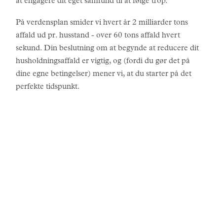
at engagere dit eget samfund til at følge trop.
På verdensplan smider vi hvert år 2 milliarder tons
affald ud pr. husstand - over 60 tons affald hvert
sekund. Din beslutning om at begynde at reducere dit
husholdningsaffald er vigtig, og (fordi du gør det på
dine egne betingelser) mener vi, at du starter på det
perfekte tidspunkt.
HISTORIER