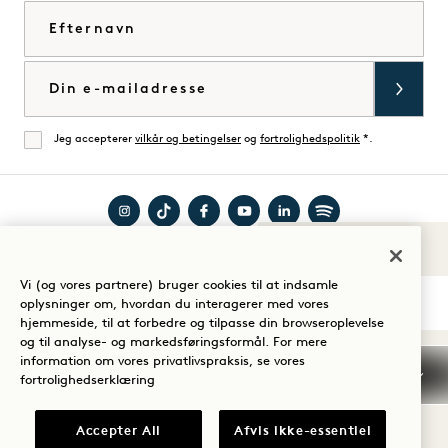
Efternavn
E-mail
Jeg accepterer
vilkår og betingelser
og
fortrolighedspolitik
*.
Enig
Besøg
Besøg
Besøg
Besøg
Besøg
Besøg
Lyde af 1
Guide til dit ophold
1
1
1
1
1
1
Vi (og vores partnere) bruger cookies til at indsamle
Hotels
Hotels
Hotels
Hotels
Hotels
Hotels
oplysninger om, hvordan du interagerer med vores
på
på
på
på
på
på
hjemmeside, til at forbedre og tilpasse din browseroplevelse
og til analyse- og markedsføringsformål. For mere
Instagram
TikTok
Facebook
YouTube
LinkedIn
Spotify
Vilkår og betingelser
information om vores privatlivspraksis, se vores
Meddelelse om beskyttelse af personlige oplysninger
fortrolighedserklæring
Tilgængelighed
Vilkår og betingelser for Mission
Cookie Settings
Accepter All
Afvis ikke-essentiel
© 2026 SH Group