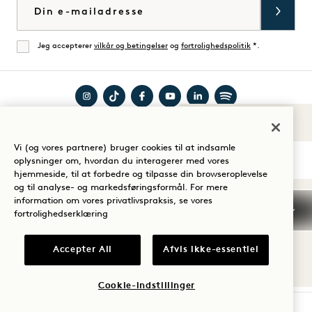
E-mail
Jeg accepterer
vilkår og betingelser
og
fortrolighedspolitik
*.
Enig
Besøg
Besøg
Besøg
Besøg
Besøg
Besøg
Lyde af 1
Guide til dit ophold
1
1
1
1
1
1
Vi (og vores partnere) bruger cookies til at indsamle
Hotels
Hotels
Hotels
Hotels
Hotels
Hotels
oplysninger om, hvordan du interagerer med vores
på
på
på
på
på
på
hjemmeside, til at forbedre og tilpasse din browseroplevelse
og til analyse- og markedsføringsformål. For mere
Instagram
TikTok
Facebook
YouTube
LinkedIn
Spotify
Vilkår og betingelser
information om vores privatlivspraksis, se vores
Meddelelse om beskyttelse af personlige oplysninger
fortrolighedserklæring
Tilgængelighed
Vilkår og betingelser for Mission
Cookie Settings
Accepter All
Afvis ikke-essentiel
© 2026 SH Group
Cookie-indstillinger
TJEK TILGÆNGELIGHED