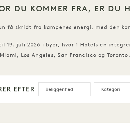
OR DU KOMMER FRA, ER DU 
kun få skridt fra kampenes energi, med den kom
il 19. juli 2026 i byer, hvor 1 Hotels en integ
Miami, Los Angeles, San Francisco og Toronto
RER EFTER
i kunne ikke finde nogen relevante resultater. 