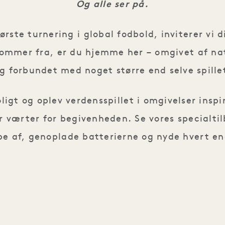
Og alle ser på.
rste turnering i global fodbold, inviterer vi di
ommer fra, er du hjemme her – omgivet af nat
g forbundet med noget større end selve spille
oligt og oplev verdensspillet i omgivelser insp
r værter for begivenheden. Se vores specialtil
pe af, genoplade batterierne og nyde hvert ene