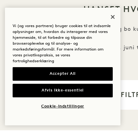
UANSET HV
Vi (og vores partnere) bruger cookies til at indsamle
Oplev vores eksklusive tilbud og bo 
oplysninger om, hvordan du interagerer med vores
hjemmeside, til at forbedre og tilpasse din
browseroplevelse og til analyse- og
Sæsonens kampe afvikles fra 11. juni t
markedsføringsformål. For mere information om
vores privatlivspraksis, se vores
fortrolighedserklæring
Accepter All
Afvis ikke-essentiel
FILT
Cookie-indstillinger
Beklager, v