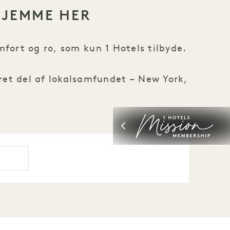
HJEMME HER
fort og ro, som kun 1 Hotels tilbyde.
reret del af lokalsamfundet – New York,
.
try søgning.