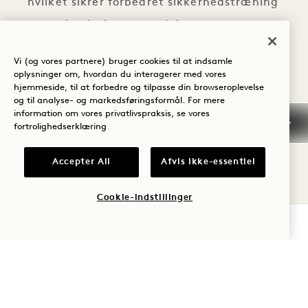
hvilket sikrer forbedret sikkerhedstræning
og undervisningsmateriale.
Vi vil følge lokale maskeforpligtelser for
Vi (og vores partnere) bruger cookies til at indsamle
deltagere og vil have masker til rådighed på
oplysninger om, hvordan du interagerer med vores
hjemmeside, til at forbedre og tilpasse din browseroplevelse
stedet, hvis det er nødvendigt.
og til analyse- og markedsføringsformål. For mere
information om vores privatlivspraksis, se vores
Der kan være håndspritstationer til
fortrolighedserklæring
rådighed under hele arrangementet.
Accepter All
Afvis ikke-essentiel
FORBEDRET TEKNOLOGI
Cookie-indstillinger
Nyd forbedret teknologi til hybridmøder,
TJEK TILGÆNGELIGHED
herunder videokonferencer,
streamingfunktioner og øget båndbredde.
Vi tilbyder kontaktløse gæsteservices,
herunder check-in, mobilnøgle,