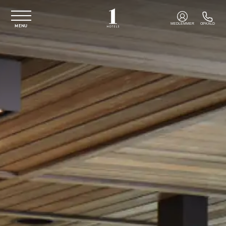
Spring til hovedindhold
MEDLEMMER
OPKALD
MENU