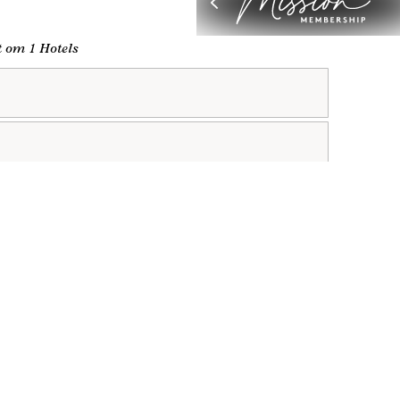
lt om 1 Hotels
og
fortrolighedspolitik
*.
d
e oplysninger
Tilgængelighed
 SH Group