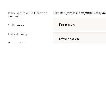
Bliv en del af vores
Vær den første til at finde ud af a
team
Fornavn
1 Homes
Udvikling
Efternavn
Kontakt os
E-mail
Jeg accepterer
vilkår og betingelser
Enig
Guide til dit ophol
g
Besøg
Besøg
Besøg
1
1
1
 betingelser
Meddelelse om beskyttelse af personlig
ls
Hotels
Hotels
Hotels
 og betingelser for Mission
© 2026
Cookie Settings